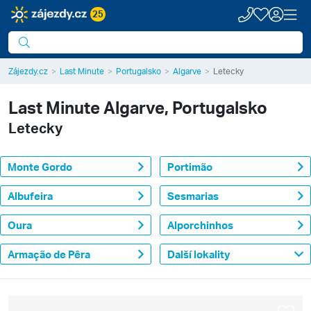
25
Zájezdy.cz
Last Minute
Portugalsko
Algarve
Letecky
Last Minute
Algarve, Portugalsko
Letecky
Monte Gordo
Portimão
Albufeira
Sesmarias
Oura
Alporchinhos
Armação de Pêra
Další lokality