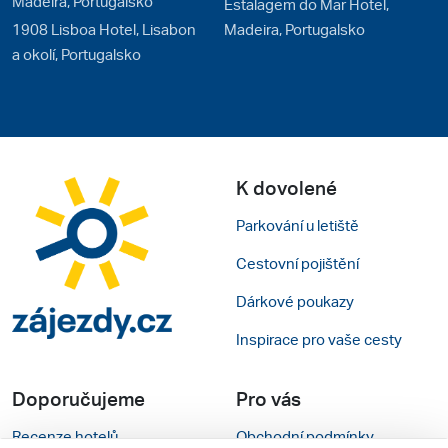
Madeira, Portugalsko
Estalagem do Mar Hotel,
1908 Lisboa Hotel, Lisabon
Madeira, Portugalsko
a okolí, Portugalsko
K dovolené
Parkování u letiště
Cestovní pojištění
Dárkové poukazy
Inspirace pro vaše cesty
Doporučujeme
Pro vás
Recenze hotelů
Obchodní podmínky