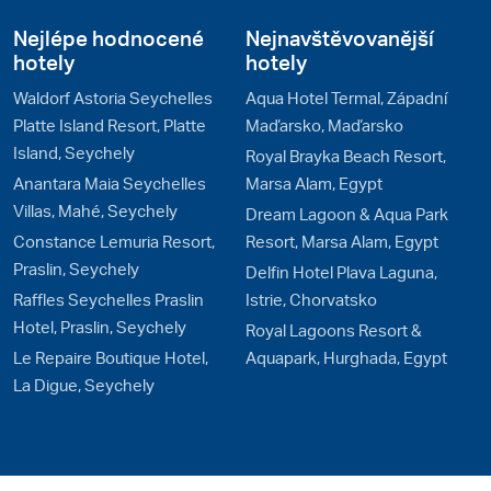
Nejlépe hodnocené
Nejnavštěvovanější
hotely
hotely
Waldorf Astoria Seychelles
Aqua Hotel Termal, Západní
Platte Island Resort, Platte
Maďarsko, Maďarsko
Island, Seychely
Royal Brayka Beach Resort,
Anantara Maia Seychelles
Marsa Alam, Egypt
Villas, Mahé, Seychely
Dream Lagoon & Aqua Park
Constance Lemuria Resort,
Resort, Marsa Alam, Egypt
Praslin, Seychely
Delfin Hotel Plava Laguna,
Raffles Seychelles Praslin
Istrie, Chorvatsko
Hotel, Praslin, Seychely
Royal Lagoons Resort &
Le Repaire Boutique Hotel,
Aquapark, Hurghada, Egypt
La Digue, Seychely