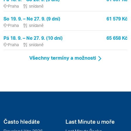
Praha
snídaně
So 19. 9. – Ne 27. 9. (9 dní)
61 579 Kč
Praha
snídaně
Pá 18. 9. – Ne 27. 9. (10 dní)
65 658 Kč
Praha
snídaně
Všechny termíny a možnosti
Často hledáte
Last Minute u moře
Dovolená léto 2026
Last Minute Řecko