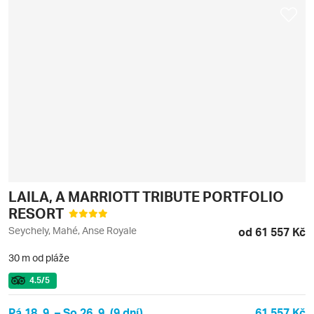
LAILA, A MARRIOTT TRIBUTE PORTFOLIO
RESORT
Seychely, Mahé, Anse Royale
od 61 557 Kč
30 m od pláže
4.5
/5
Pá 18. 9. – So 26. 9. (9 dní)
61 557 Kč