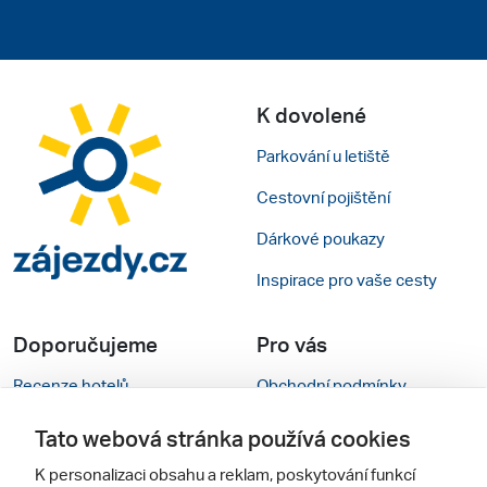
K dovolené
Parkování u letiště
Cestovní pojištění
Dárkové poukazy
Inspirace pro vaše cesty
Doporučujeme
Pro vás
Recenze hotelů
Obchodní podmínky
Rady na cestu
Kontakty
Tato webová stránka používá cookies
Cestovní kanceláře
Nastavení cookies
K personalizaci obsahu a reklam, poskytování funkcí