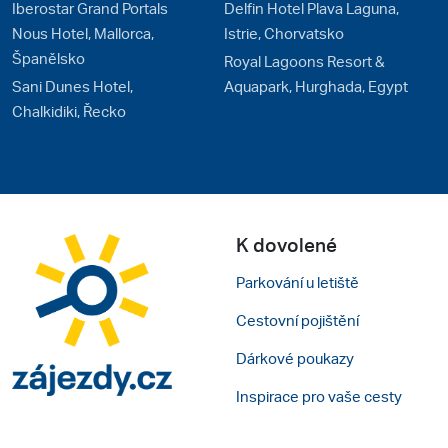
Iberostar Grand Portals
Delfin Hotel Plava Laguna,
Nous Hotel, Mallorca,
Istrie, Chorvatsko
Španělsko
Royal Lagoons Resort &
Sani Dunes Hotel,
Aquapark, Hurghada, Egypt
Chalkidiki, Řecko
K dovolené
Parkování u letiště
Cestovní pojištění
Dárkové poukazy
Inspirace pro vaše cesty