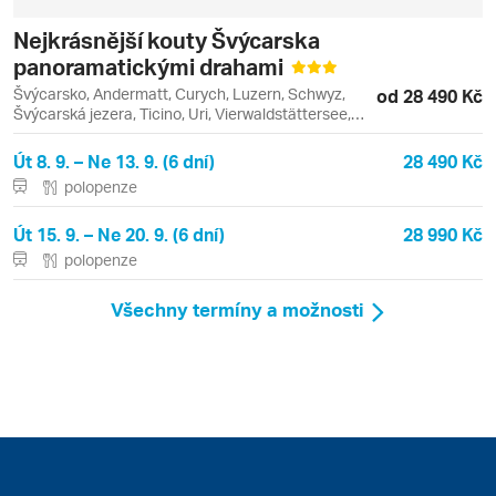
Nejkrásnější kouty Švýcarska
panoramatickými drahami
Švýcarsko, Andermatt, Curych, Luzern, Schwyz,
od 28 490 Kč
Švýcarská jezera, Ticino, Uri, Vierwaldstättersee,
Brunnen, Curyšské jezero, Lago Maggiore, Locarno,
Lucernské jezero, Vitznau
Út 8. 9. – Ne 13. 9. (6 dní)
28 490 Kč
polopenze
Út 15. 9. – Ne 20. 9. (6 dní)
28 990 Kč
polopenze
Všechny termíny a možnosti