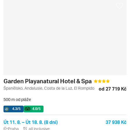
Garden Playanatural Hotel & Spa
Španělsko, Andalusie, Costa de la Luz, El Rompido
od 27 719 Kč
500 m od pláže
4.3
/5
4.0
/5
Út 11. 8. – Út 18. 8. (8 dní)
37 938 Kč
Praha
all inclusive