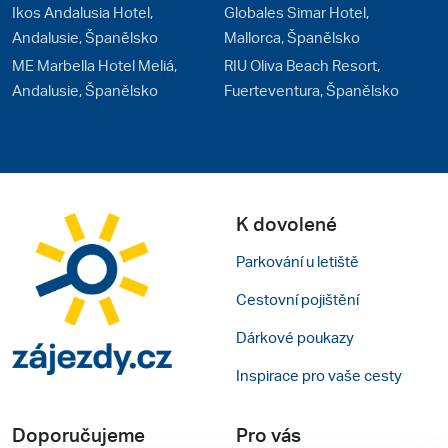
Ikos Andalusia Hotel,
Globales Simar Hotel,
Andalusie, Španělsko
Mallorca, Španělsko
ME Marbella Hotel Meliá,
RIU Oliva Beach Resort,
Andalusie, Španělsko
Fuerteventura, Španělsko
K dovolené
Parkování u letiště
Cestovní pojištění
Dárkové poukazy
Inspirace pro vaše cesty
Doporučujeme
Pro vás