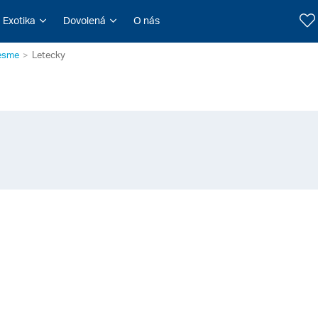
Exotika
Dovolená
O nás
esme
Letecky