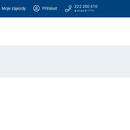
222 200 610
Moje zájezdy
Přihlásit
dnes 9–17 h