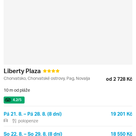
Liberty Plaza
Chorvatsko, Chorvatské ostrovy, Pag, Novalja
od 2 728 Kč
10 m od pláže
4.2
/5
Pá 21. 8. – Pá 28. 8. (8 dní)
19 201 Kč
polopenze
So 22. 8. – So 29. 8. (8 dní)
18 550 Kč