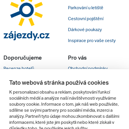
Parkování u letiště
Cestovní pojištění
Dárkové poukazy
Inspirace pro vaše cesty
Doporučujeme
Pro vás
Recenze hotelů
Obchodní podmínky
Rady na cestu
Kontakty
Tato webová stránka používá cookies
Cestovní kanceláře
Nastavení cookies
K personalizaci obsahu a reklam, poskytování funkcí
sociálních médií a analýze naší návštěvnosti využíváme
Zájazdy.sk
Verze webu pro PC
soubory cookie. Informace o tom, jak náš web používáte,
sdílíme se svými partnery pro sociální média, inzerci a
analýzy. Partneři tyto údaje mohou zkombinovat s dalšími
Sledujte nás
informacemi, které jste jim poskytli nebo které získali v
důsledku toho, že používáte jejich služby.