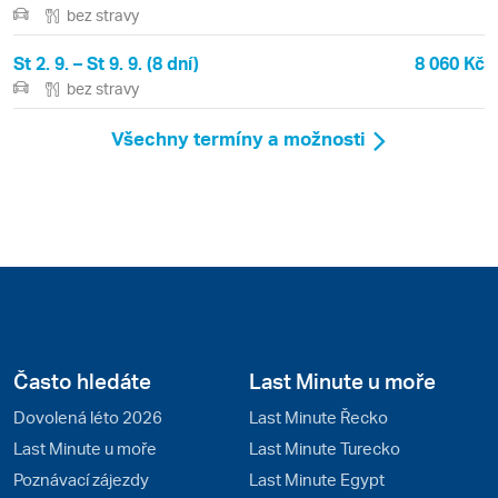
bez stravy
St 2. 9. – St 9. 9. (8 dní)
8 060 Kč
bez stravy
Všechny termíny a možnosti
Často hledáte
Last Minute u moře
Dovolená léto 2026
Last Minute Řecko
Last Minute u moře
Last Minute Turecko
Poznávací zájezdy
Last Minute Egypt