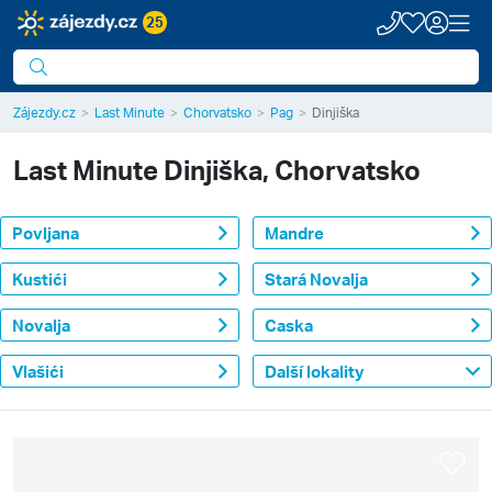
25
Zájezdy.cz
Last Minute
Chorvatsko
Pag
Dinjiška
Last Minute
Dinjiška, Chorvatsko
Povljana
Mandre
Kustići
Stará Novalja
Novalja
Caska
Vlašići
Další lokality