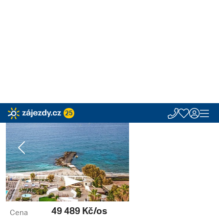
25
Dovolená | 7. 8. - 3. 9.
Zájezdy.cz
Last Minute
Řecko
Kréta
Anissaras
Annabelle Beach Res
Annabelle Beach Resort
Řecko, Kréta, Anissaras, Kréta - Heraklion
Previous
Next
49 489
Kč/os
Cena