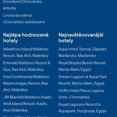
Dovolená Chorvatsko
letecky
Levná dovolená
Chorvatsko autobusem
Nejlépe hodnocené
Nejnavštěvovanější
hotely
hotely
Milaidhoo Island Maldives
Aqua Hotel Termal, Západní
Resort, Baa Atol, Maledivy
Maďarsko, Maďarsko
Emerald Maldives Resort &
Royal Brayka Beach Resort,
Spa, Raa Atol, Maledivy
Marsa Alam, Egypt
InterContinental Maldives
Dream Lagoon & Aqua Park
Maamunagau Resort, Raa
Resort, Marsa Alam, Egypt
Atol, Maledivy
Delfin Hotel Plava Laguna,
JW Marriott Maldives Kaafu
Istrie, Chorvatsko
Atoll Island Resort, Kaafu
Royal Lagoons Resort &
Atol, Maledivy
Aquapark, Hurghada, Egypt