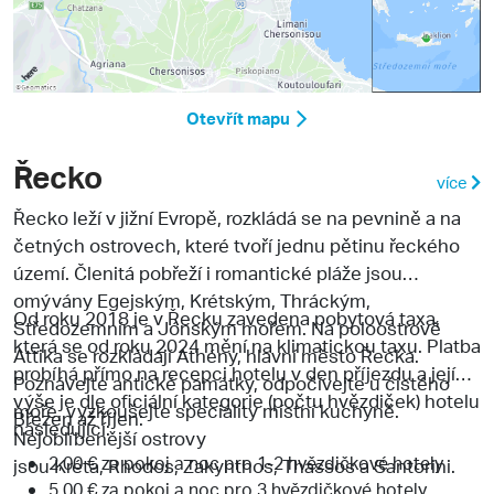
Otevřít mapu
Řecko
více
Řecko
leží v jižní Evropě, rozkládá se na pevnině a na
četných ostrovech, které tvoří jednu pětinu řeckého
území. Členitá pobřeží i romantické pláže jsou
omývány Egejským, Krétským, Thráckým,
Od roku 2018 je v Řecku zavedena pobytová taxa,
Středozemním a Jónským mořem. Na poloostrově
která se od roku 2024 mění na klimatickou taxu. Platba
Attika
se rozkládají Athény, hlavní město Řecka.
probíhá přímo na recepci hotelu v den příjezdu a její
Poznávejte antické památky, odpočívejte u čistého
výše je dle oficiální kategorie (počtu hvězdiček) hotelu
moře, vyzkoušejte speciality místní kuchyně.
Březen až říjen:
následující:
Nejoblíbenější ostrovy
2,00 € za pokoj a noc pro 1-2 hvězdičkové hotely
jsou Kréta, Rhodos, Zakynthos, Thassos a Santorini.
5,00 € za pokoj a noc pro 3 hvězdičkové hotely