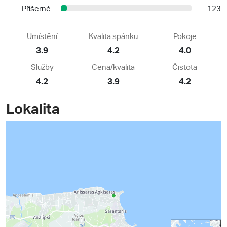
Příšerné
123
Umístění
Kvalita spánku
Pokoje
3.9
4.2
4.0
Služby
Cena/kvalita
Čistota
4.2
3.9
4.2
Lokalita