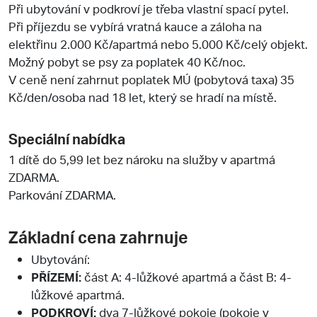
Při ubytování v podkroví je třeba vlastní spací pytel.
Při příjezdu se vybírá vratná kauce a záloha na
elektřinu 2.000 Kč/apartmá nebo 5.000 Kč/celý objekt.
Možný pobyt se psy za poplatek 40 Kč/noc.
V ceně není zahrnut poplatek MÚ (pobytová taxa) 35
Kč/den/osoba nad 18 let, který se hradí na místě.
Speciální nabídka
1 dítě do 5,99 let bez nároku na služby v apartmá
ZDARMA.
Parkování ZDARMA.
Základní cena zahrnuje
Ubytování:
PŘÍZEMÍ:
část A: 4-lůžkové apartmá a část B: 4-
lůžkové apartmá.
PODKROVÍ:
dva 7-lůžkové pokoje (pokoje v