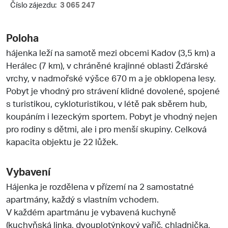
Číslo zájezdu:
3 065 247
Poloha
hájenka leží na samotě mezi obcemi Kadov (3,5 km) a
Herálec (7 km), v chráněné krajinné oblasti Žďárské
vrchy, v nadmořské výšce 670 m a je obklopena lesy.
Pobyt je vhodný pro strávení klidné dovolené, spojené
s turistikou, cykloturistikou, v létě pak sběrem hub,
koupáním i lezeckým sportem. Pobyt je vhodný nejen
pro rodiny s dětmi, ale i pro menší skupiny. Celková
kapacita objektu je 22 lůžek.
Vybavení
Hájenka je rozdělena v přízemí na 2 samostatné
apartmány, každý s vlastním vchodem.
V každém apartmánu je vybavená kuchyně
(kuchyňská linka, dvouplotýnkový vařič, chladnička,