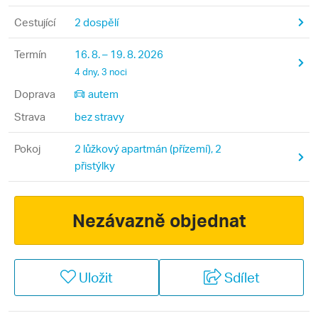
Cestující
2 dospělí
Termín
16. 8. – 19. 8. 2026
4 dny, 3 noci
Doprava
autem
Strava
bez stravy
Pokoj
2 lůžkový apartmán (přízemí), 2
přistýlky
Nezávazně objednat
Uložit
Sdílet