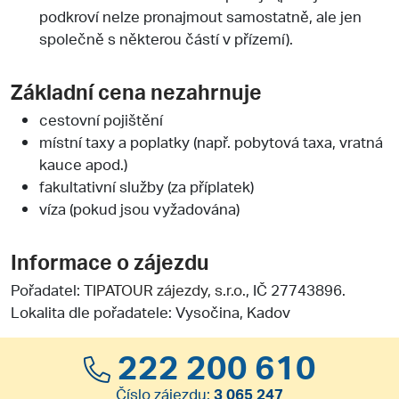
podkroví nelze pronajmout samostatně, ale jen
společně s některou částí v přízemí).
Základní cena nezahrnuje
cestovní pojištění
místní taxy a poplatky (např. pobytová taxa, vratná
kauce apod.)
fakultativní služby (za příplatek)
víza (pokud jsou vyžadována)
Informace o zájezdu
Pořadatel:
TIPATOUR zájezdy, s.r.o.
, IČ 27743896.
Lokalita dle pořadatele: Vysočina, Kadov
222 200 610
Číslo zájezdu:
3 065 247