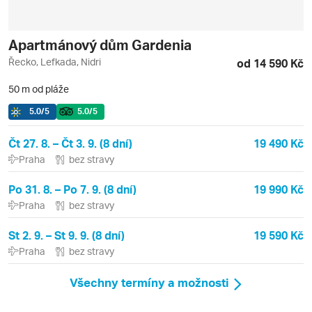
Apartmánový dům Gardenia
Řecko, Lefkada, Nidri
od 14 590 Kč
50 m od pláže
5.0
/5
5.0
/5
Čt 27. 8. – Čt 3. 9. (8 dní)
19 490 Kč
Praha
bez stravy
Po 31. 8. – Po 7. 9. (8 dní)
19 990 Kč
Praha
bez stravy
St 2. 9. – St 9. 9. (8 dní)
19 590 Kč
Praha
bez stravy
Všechny termíny a možnosti