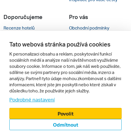
Doporučujeme
Pro vás
Recenze hotelů
Obchodní podmínky
Rady na cestu
Kontakty
Tato webová stránka používá cookies
Cestovní kanceláře
Nastavení cookies
K personalizaci obsahu a reklam, poskytování funkcí
sociálních médií a analýze naší návštěvnosti využíváme
Zájazdy.sk
Verze webu pro PC
soubory cookie. Informace o tom, jak náš web používáte,
sdílíme se svými partnery pro sociální média, inzerci a
Sledujte nás
analýzy. Partneři tyto údaje mohou zkombinovat s dalšími
informacemi, které jste jim poskytli nebo které získali v
důsledku toho, že používáte jejich služby.
Podrobné nastavení
Povolit
Odmítnout
© 2000 - 2026, Zájezdy.cz