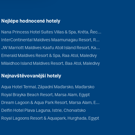
Nejlépe hodnocené hotely
Nana Princess Hotel Suites Villas & Spa, Kréta, Řecko
InterContinental Maldives Maamunagau Resort, Raa Atol, Maledivy
JW Marriott Maldives Kaafu Atoll Island Resort, Kaafu Atol, Maledivy
Emerald Maldives Resort & Spa, Raa Atol, Maledivy
Milaidhoo Island Maldives Resort, Baa Atol, Maledivy
Nejnavštěvovanější hotely
Aqua Hotel Termal, Západní Maďarsko, Maďarsko
Royal Brayka Beach Resort, Marsa Alam, Egypt
Dream Lagoon & Aqua Park Resort, Marsa Alam, Egypt
Delfin Hotel Plava Laguna, Istrie, Chorvatsko
Royal Lagoons Resort & Aquapark, Hurghada, Egypt