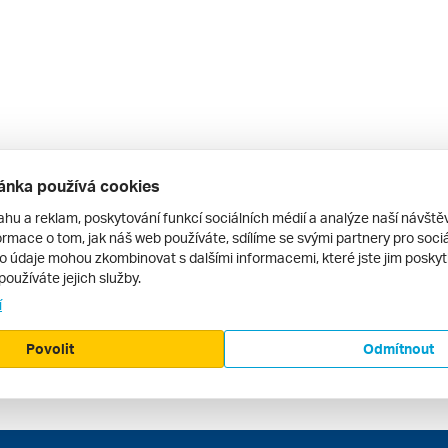
ánka používá cookies
ahu a reklam, poskytování funkcí sociálních médií a analýze naší návšt
rmace o tom, jak náš web používáte, sdílíme se svými partnery pro sociál
to údaje mohou zkombinovat s dalšími informacemi, které jste jim poskytli
používáte jejich služby.
í
Povolit
Odmítnout