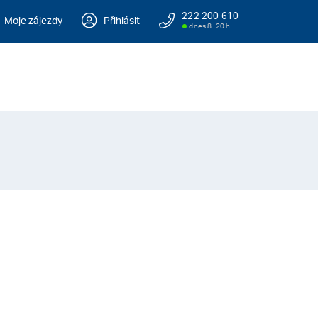
222 200 610
Moje zájezdy
Přihlásit
dnes 8–20 h