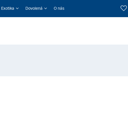
Exotika
Dovolená
O nás