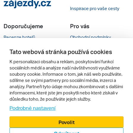
Inspirace pro vaše cesty
Doporučujeme
Pro vás
Recenze hotelů
Obchodní podmínky
Rady na cestu
Kontakty
Tato webová stránka používá cookies
Cestovní kanceláře
Nastavení cookies
K personalizaci obsahu a reklam, poskytování funkcí
sociálních médií a analýze naší návštěvnosti využíváme
Zájazdy.sk
Verze webu pro PC
soubory cookie. Informace o tom, jak náš web používáte,
sdílíme se svými partnery pro sociální média, inzerci a
analýzy. Partneři tyto údaje mohou zkombinovat s dalšími
Sledujte nás
informacemi, které jste jim poskytli nebo které získali v
důsledku toho, že používáte jejich služby.
Podrobné nastavení
Povolit