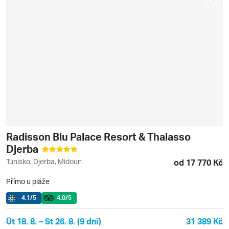
Radisson Blu Palace Resort & Thalasso
Djerba
Tunisko, Djerba, Midoun
od 17 770 Kč
Přímo u pláže
4.1
/5
4.0
/5
Út 18. 8. – St 26. 8. (9 dní)
31 389 Kč