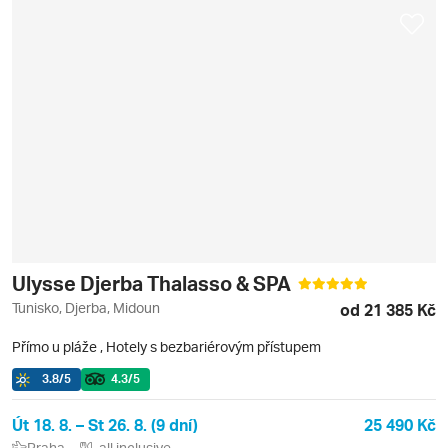
Ulysse Djerba Thalasso & SPA
Tunisko, Djerba, Midoun
od 21 385 Kč
Přímo u pláže
,
Hotely s bezbariérovým přístupem
3.8
/5
4.3
/5
Út 18. 8. – St 26. 8. (9 dní)
25 490 Kč
Praha
all inclusive