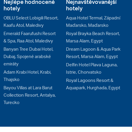
Nejlépe hodnocené
Nejnavštěvovanější
hotely
hotely
OBLU Select Lobigili Resort,
Aqua Hotel Termal, Západní
Kaafu Atol, Maledivy
Maďarsko, Maďarsko
Emerald Faarufushi Resort
Royal Brayka Beach Resort,
& Spa, Raa Atol, Maledivy
Marsa Alam, Egypt
Banyan Tree Dubai Hotel,
Dream Lagoon & Aqua Park
Dubaj, Spojené arabské
Resort, Marsa Alam, Egypt
emiráty
Delfin Hotel Plava Laguna,
Adam Krabi Hotel, Krabi,
Istrie, Chorvatsko
Thajsko
Royal Lagoons Resort &
Bayou Villas at Lara Barut
Aquapark, Hurghada, Egypt
Collection Resort, Antalya,
Turecko