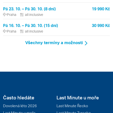
Pá 23. 10. – Pá 30. 10. (8 dní)
19 990 Kč
Praha
all inclusive
Pá 16. 10. – Pá 30. 10. (15 dní)
30 990 Kč
Praha
all inclusive
Všechny termíny a možnosti
Často hledáte
Last Minute u moře
Dovolená léto 2026
Last Minute Řecko
Last Minute u moře
Last Minute Turecko