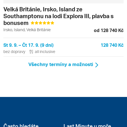
Velká Británie, Irsko, Island ze
Southamptonu na lodi Explora III, plavba s
bonusem
Irsko, Island, Velká Británie
od 128 740 Kč
St 9. 9. – Čt 17. 9. (9 dní)
128 740 Kč
bez dopravy
all inclusive
Všechny termíny a možnosti
Často hledáte
Last Minute u moře