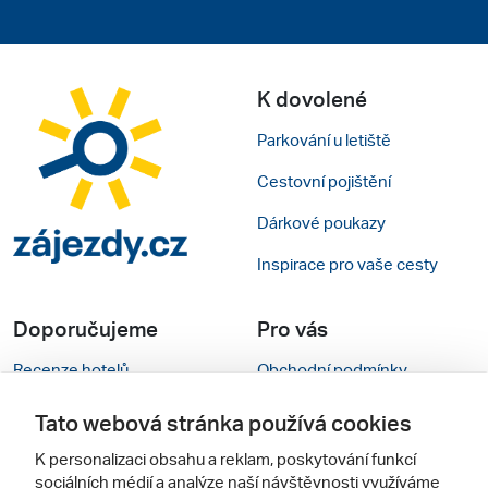
K dovolené
Parkování u letiště
Cestovní pojištění
Dárkové poukazy
Inspirace pro vaše cesty
Doporučujeme
Pro vás
Recenze hotelů
Obchodní podmínky
Rady na cestu
Kontakty
Tato webová stránka používá cookies
Cestovní kanceláře
Nastavení cookies
K personalizaci obsahu a reklam, poskytování funkcí
sociálních médií a analýze naší návštěvnosti využíváme