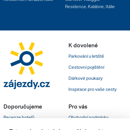
Residence, Kalábrie, Itálie
K dovolené
Parkování u letiště
Cestovní pojištění
Dárkové poukazy
Inspirace pro vaše cesty
Doporučujeme
Pro vás
Recenze hotelů
Obchodní podmínky
Rady na cestu
Kontakty