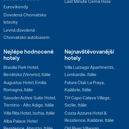
Last Minute Černá Hora
Eurovíkendy
Dovolená Chorvatsko
letecky
Levná dovolená
Chorvatsko autobusem
Nejlépe hodnocené
Nejnavštěvovanější
hotely
hotely
Brasilia Park Hotel,
Villa Luzzago Apartments,
Benátsko (Veneto), Itálie
Lombardie, Itálie
Augustus Hotel, Emilia
Futura Club La Praya,
Romagna, Itálie
Kalábrie, Itálie
Sassdei Active Suite Hotel,
TH Capo Calava Village,
Trentino - Alto Adige, Itálie
Sicílie, Itálie
Villa Rita Hotel, Ischia, Itálie
Costa Azzurra Hotel &
Residence, Kalábrie, Itálie
Alba Palace Hotel
Residence, Abruzzo, Itálie
Old River Villaggio