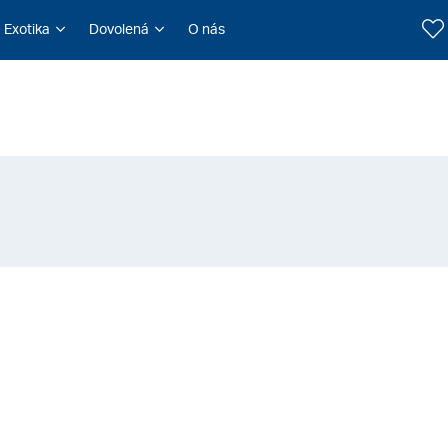
Exotika
Dovolená
O nás