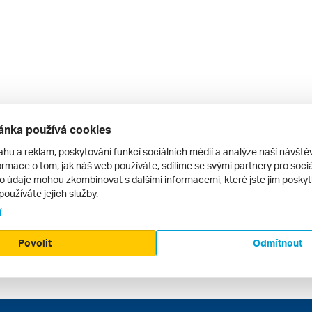
ánka používá cookies
ahu a reklam, poskytování funkcí sociálních médií a analýze naší návšt
rmace o tom, jak náš web používáte, sdílíme se svými partnery pro sociál
to údaje mohou zkombinovat s dalšími informacemi, které jste jim poskytli
používáte jejich služby.
í
Povolit
Odmítnout