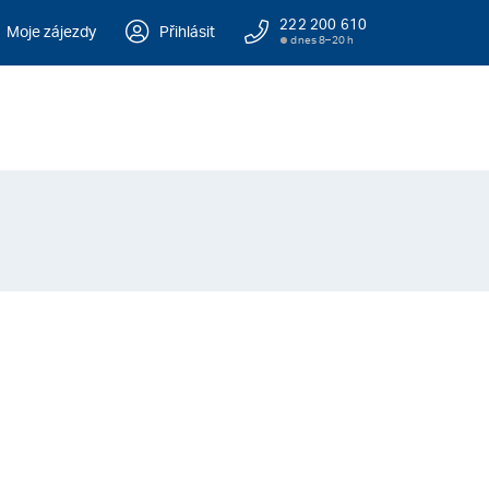
222 200 610
Moje zájezdy
Přihlásit
dnes 8–20 h