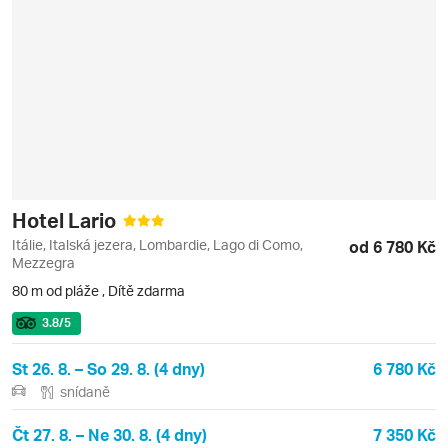
Hotel Lario
Itálie, Italská jezera, Lombardie, Lago di Como,
od 6 780 Kč
Mezzegra
80 m od pláže
,
Dítě zdarma
3.8
/5
St 26. 8. – So 29. 8. (4 dny)
6 780 Kč
snídaně
Čt 27. 8. – Ne 30. 8. (4 dny)
7 350 Kč