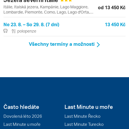
Itálie, Italská jezera, Kampánie, Lago Maggiore,
od 13 450 Kč
Lombardie, Piemonte, Como, Lago, Lago d'Orta,
Lago di Como, Orta San Giulio, Stresa
Ne 23. 8. – So 29. 8. (7 dní)
13 450 Kč
polopenze
Všechny termíny a možnosti
Často hledáte
Last Minute u moře
Dovolená léto 2026
Last Minute Řecko
Last Minute u moře
Last Minute Turecko