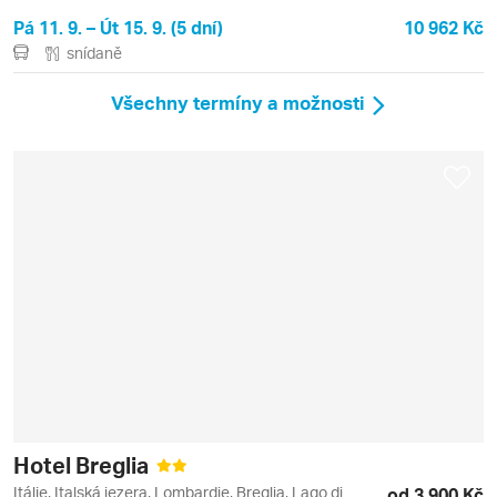
di Sole, Bergamo, Como, Lago, Lago d'Iseo, Lago di
Pá 11. 9. – Út 15. 9. (5 dní)
10 962 Kč
Como, Lago di Garda, Malcesine, Monte Baldo,
snídaně
Monte Bondone, Riva del Garda, Stresa, Trento
Všechny termíny a možnosti
Hotel Breglia
Itálie, Italská jezera, Lombardie, Breglia, Lago di
od 3 900 Kč