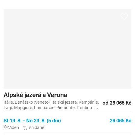
Alpské jazerá a Verona
Itálie, Benátsko (Veneto), Italská jezera, Kampánie,
od 26 065 Kč
Lago Maggiore, Lombardie, Piemonte, Trentino -
Alto Adige, Bergamo, Como, Lago, Lago d'Iseo, Lago
di Como, Lago di Garda, Riva del Garda, Sirmione,
St 19. 8. – Ne 23. 8. (5 dní)
26 065 Kč
Stresa, Verona
Vídeň
snídaně