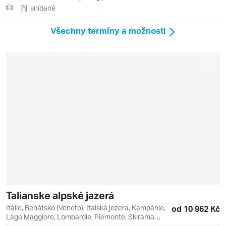
snídaně
Všechny termíny a možnosti
Talianske alpské jazerá
Itálie, Benátsko (Veneto), Italská jezera, Kampánie,
od 10 962 Kč
Lago Maggiore, Lombardie, Piemonte, Skirama
Dolomiti Adamello Brenta, Trentino - Alto Adige, Val