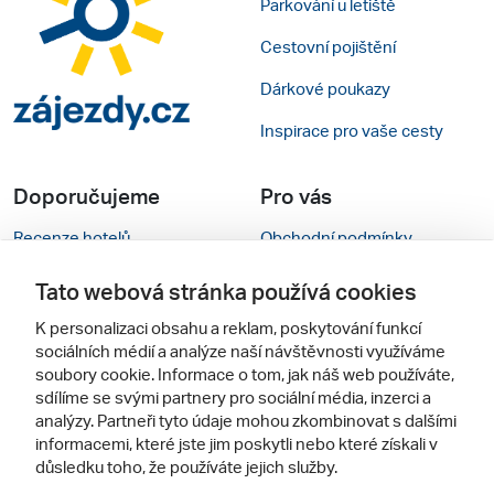
Parkování u letiště
Cestovní pojištění
Dárkové poukazy
Inspirace pro vaše cesty
Doporučujeme
Pro vás
Recenze hotelů
Obchodní podmínky
Rady na cestu
Kontakty
Tato webová stránka používá cookies
Cestovní kanceláře
Nastavení cookies
K personalizaci obsahu a reklam, poskytování funkcí
sociálních médií a analýze naší návštěvnosti využíváme
Zájazdy.sk
Mobilní verze webu
soubory cookie. Informace o tom, jak náš web používáte,
sdílíme se svými partnery pro sociální média, inzerci a
analýzy. Partneři tyto údaje mohou zkombinovat s dalšími
Sledujte nás
informacemi, které jste jim poskytli nebo které získali v
důsledku toho, že používáte jejich služby.