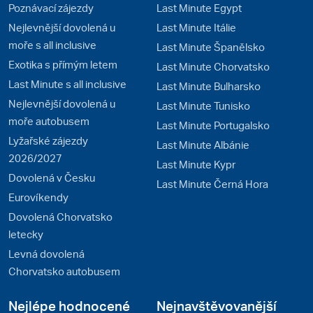
Poznávací zájezdy
Last Minute Egypt
Nejlevnější dovolená u
Last Minute Itálie
moře s all inclusive
Last Minute Španělsko
Exotika s přímým letem
Last Minute Chorvatsko
Last Minute s all inclusive
Last Minute Bulharsko
Nejlevnější dovolená u
Last Minute Tunisko
moře autobusem
Last Minute Portugalsko
Lyžařské zájezdy
Last Minute Albánie
2026/2027
Last Minute Kypr
Dovolená v Česku
Last Minute Černá Hora
Eurovíkendy
Dovolená Chorvatsko
letecky
Levná dovolená
Chorvatsko autobusem
Nejlépe hodnocené
Nejnavštěvovanější