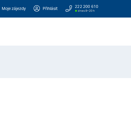
222 200 610
Moje zájezdy
Přihlásit
dnes 8–20 h