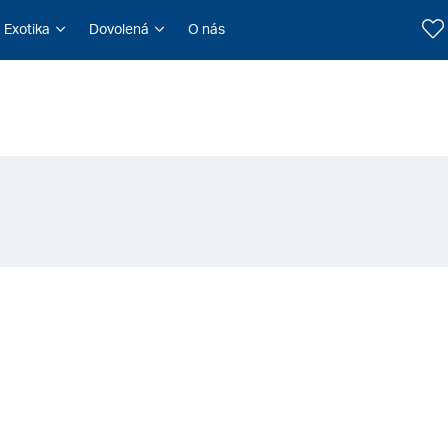
Exotika
Dovolená
O nás