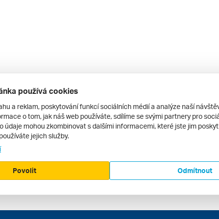
ánka používá cookies
ahu a reklam, poskytování funkcí sociálních médií a analýze naší návšt
rmace o tom, jak náš web používáte, sdílíme se svými partnery pro sociál
to údaje mohou zkombinovat s dalšími informacemi, které jste jim poskytli
používáte jejich služby.
í
Povolit
Odmítnout