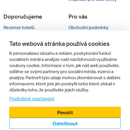
Doporučujeme
Pro vás
Recenze hotelů
Obchodní podmínky
Rady na cestu
Kontakty
Tato webová stránka používá cookies
Cestovní kanceláře
Nastavení cookies
K personalizaci obsahu a reklam, poskytování funkcí
sociálních médií a analýze naší návštěvnosti využíváme
Zájazdy.sk
Verze webu pro PC
soubory cookie. Informace o tom, jak náš web používáte,
sdílíme se svými partnery pro sociální média, inzerci a
Sledujte nás
analýzy. Partneři tyto údaje mohou zkombinovat s dalšími
informacemi, které jste jim poskytli nebo které získali v
důsledku toho, že používáte jejich služby.
Podrobné nastavení
Povolit
Odmítnout
© 2000 - 2026, Zájezdy.cz