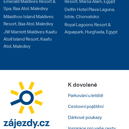
Emerald Maldives Resort &
Resort, Marsa Alam, Egypt
Spa, Raa Atol, Maledivy
Delfin Hotel Plava Laguna,
Milaidhoo Island Maldives
Istrie, Chorvatsko
Resort, Baa Atol, Maledivy
Royal Lagoons Resort &
JW Marriott Maldives Kaafu
Aquapark, Hurghada, Egypt
Atoll Island Resort, Kaafu
Atol, Maledivy
K dovolené
Parkování u letiště
Cestovní pojištění
Dárkové poukazy
Inspirace pro vaše cesty