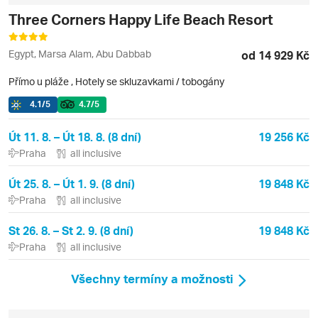
Three Corners Happy Life Beach Resort
Egypt, Marsa Alam, Abu Dabbab
od 14 929 Kč
Přímo u pláže
,
Hotely se skluzavkami / tobogány
4.1
/5
4.7
/5
Út 11. 8. – Út 18. 8. (8 dní)
19 256 Kč
Praha
all inclusive
Út 25. 8. – Út 1. 9. (8 dní)
19 848 Kč
Praha
all inclusive
St 26. 8. – St 2. 9. (8 dní)
19 848 Kč
Praha
all inclusive
Všechny termíny a možnosti