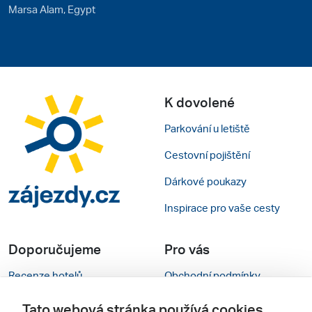
Marsa Alam, Egypt
K dovolené
Parkování u letiště
Cestovní pojištění
Dárkové poukazy
Inspirace pro vaše cesty
Doporučujeme
Pro vás
Recenze hotelů
Obchodní podmínky
Rady na cestu
Kontakty
Tato webová stránka používá cookies