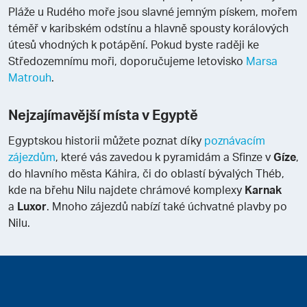
Pláže u Rudého moře jsou slavné jemným pískem, mořem
téměř v karibském odstínu a hlavně spousty korálových
útesů vhodných k potápění. Pokud byste raději ke
Středozemnímu moři, doporučujeme letovisko
Marsa
Matrouh
.
Nejzajímavější místa v Egyptě
Egyptskou historii můžete poznat díky
poznávacím
zájezdům
, které vás zavedou k pyramidám a Sfinze v
Gíze
,
do hlavního města Káhira, či do oblastí bývalých Théb,
kde na břehu Nilu najdete chrámové komplexy
Karnak
a
Luxor
. Mnoho zájezdů nabízí také úchvatné plavby po
Nilu.