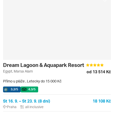
Dream Lagoon & Aquapark Resort
Egypt, Marsa Alam
od 13 514 Kč
Přímo u pláže
,
Letecky do 15 000 Kč
3.2
/5
4.3
/5
St 16. 9. – St 23. 9. (8 dní)
18 108 Kč
Praha
all inclusive