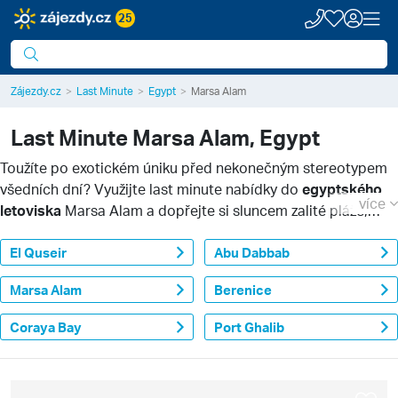
25
Zájezdy.cz
Last Minute
Egypt
Marsa Alam
Last Minute
Marsa Alam, Egypt
Toužíte po exotickém úniku před nekonečným stereotypem
všedních dní? Využijte last minute nabídky do
egyptského
více
letoviska
Marsa Alam a dopřejte si sluncem zalité pláže,
romantické korálové zátoky a typickou místní pohostinnost.
Vydejte se za dobrodružstvím a odpočinkem k břehům
El Quseir
Abu Dabbab
Rudého moře
.
Marsa Alam
Berenice
Coraya Bay
Port Ghalib