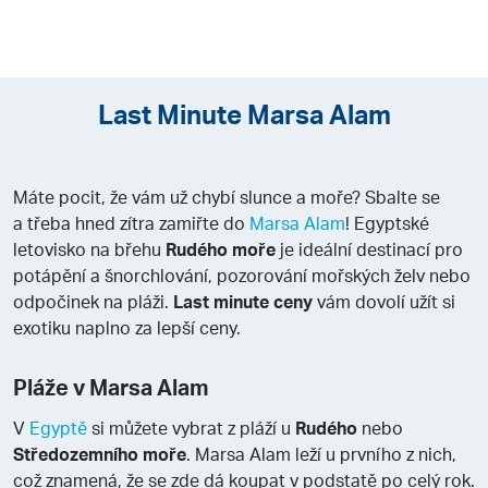
Last Minute Marsa Alam
Máte pocit, že vám už chybí slunce a moře? Sbalte se
a třeba hned zítra zamiřte do
Marsa Alam
! Egyptské
letovisko na břehu
Rudého moře
je ideální destinací pro
potápění a šnorchlování, pozorování mořských želv nebo
odpočinek na pláži.
Last minute ceny
vám dovolí užít si
exotiku naplno za lepší ceny.
Pláže v Marsa Alam
V
Egyptě
si můžete vybrat z pláží u
Rudého
nebo
Středozemního moře
. Marsa Alam leží u prvního z nich,
což znamená, že se zde dá koupat v podstatě po celý rok.