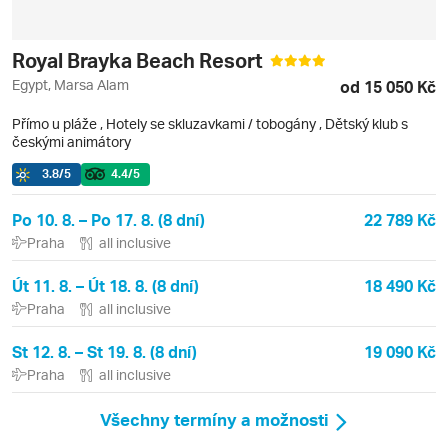
Royal Brayka Beach Resort
Egypt, Marsa Alam
od 15 050 Kč
Přímo u pláže
,
Hotely se skluzavkami / tobogány
, Dětský klub s
českými animátory
3.8
/5
4.4
/5
Po 10. 8. – Po 17. 8. (8 dní)
22 789 Kč
Praha
all inclusive
Út 11. 8. – Út 18. 8. (8 dní)
18 490 Kč
Praha
all inclusive
St 12. 8. – St 19. 8. (8 dní)
19 090 Kč
Praha
all inclusive
Všechny termíny a možnosti