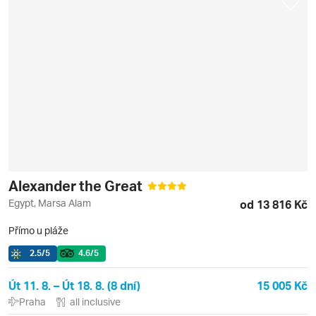
Alexander the Great
Egypt, Marsa Alam
od 13 816 Kč
Přímo u pláže
2.5
/5
4.6
/5
Út 11. 8. – Út 18. 8. (8 dní)
15 005 Kč
Praha
all inclusive