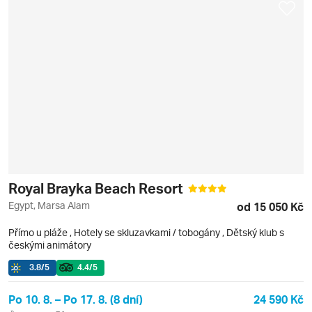
Royal Brayka Beach Resort
Egypt, Marsa Alam
od 15 050 Kč
Přímo u pláže
,
Hotely se skluzavkami / tobogány
, Dětský klub s
českými animátory
3.8
/5
4.4
/5
Po 10. 8. – Po 17. 8. (8 dní)
24 590 Kč