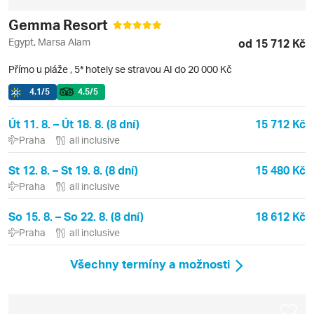
Gemma Resort
Egypt, Marsa Alam
od 15 712 Kč
Přímo u pláže
,
5* hotely se stravou AI do 20 000 Kč
4.1
/5
4.5
/5
Út 11. 8. – Út 18. 8. (8 dní)
15 712 Kč
Praha
all inclusive
St 12. 8. – St 19. 8. (8 dní)
15 480 Kč
Praha
all inclusive
So 15. 8. – So 22. 8. (8 dní)
18 612 Kč
Praha
all inclusive
Všechny termíny a možnosti