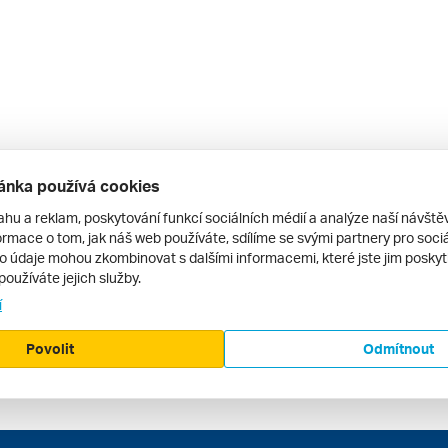
ánka používá cookies
ahu a reklam, poskytování funkcí sociálních médií a analýze naší návšt
rmace o tom, jak náš web používáte, sdílíme se svými partnery pro sociál
to údaje mohou zkombinovat s dalšími informacemi, které jste jim poskytli
používáte jejich služby.
í
Povolit
Odmítnout