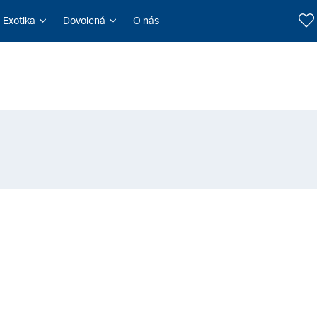
Exotika
Dovolená
O nás