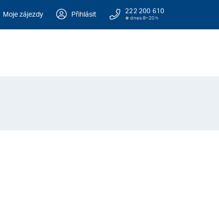
222 200 610
Moje zájezdy
Přihlásit
dnes 8–20 h