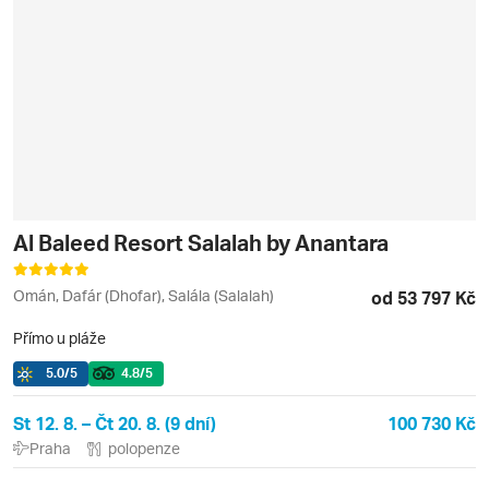
Al Baleed Resort Salalah by Anantara
Omán, Dafár (Dhofar), Salála (Salalah)
od 53 797 Kč
Přímo u pláže
5.0
/5
4.8
/5
St 12. 8. – Čt 20. 8. (9 dní)
100 730 Kč
Praha
polopenze