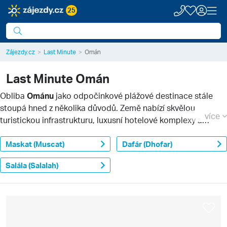
25
Zájezdy.cz
Last Minute
Omán
Last Minute
Omán
Obliba
Ománu
jako odpočinkové plážové destinace stále
stoupá hned z několika důvodů. Země nabízí skvělou
více
turistickou infrastrukturu, luxusní hotelové komplexy a
hlavně stabilně teplé a suché počasí ideální pro odpočinek
na plážovém lehátku. Pokud se rádi rozhodujete na poslední
Maskat (Muscat)
Dafár (Dhofar)
chvíli,
Last Minute v Ománu
je perfektní volbou, protože si
Salála (Salalah)
kdykoliv v roce můžete být jistí teplým a slunným počasím.