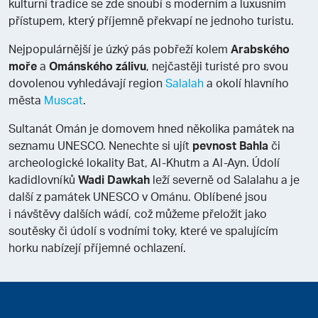
kulturní tradice se zde snoubí s moderním a luxusním
přístupem, který příjemně překvapí ne jednoho turistu.
Nejpopulárnější je úzký pás pobřeží kolem
Arabského
moře
a
Ománského zálivu
, nejčastěji turisté pro svou
dovolenou vyhledávají region
Salalah
a okolí hlavního
města
Muscat
.
Sultanát Omán je domovem hned několika památek na
seznamu UNESCO. Nenechte si ujít
pevnost Bahla
či
archeologické lokality Bat, Al-Khutm a Al-Ayn. Údolí
kadidlovníků
Wadi Dawkah
leží severně od Salalahu a je
další z památek UNESCO v Ománu. Oblíbené jsou
i návštěvy dalších wádí, což můžeme přeložit jako
soutěsky či údolí s vodními toky, které ve spalujícím
horku nabízejí příjemné ochlazení.