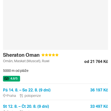
Sheraton Oman
Omán, Maskat (Muscat), Ruwi
od 21 764 Kč
5000 m od pláže
4.6
/5
Pá 14. 8. – So 22. 8. (9 dní)
36 197 Kč
Praha
polopenze
St 12. 8. – Čt 20. 8. (9 dní)
33 497 Kč