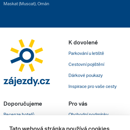
Maskat (Muscat), Omán
K dovolené
Parkování u letiště
Cestovní pojištění
Dárkové poukazy
Inspirace pro vaše cesty
Doporučujeme
Pro vás
Recenze hotelů
Obchodní podmínky
Rady na cestu
Kontakty
Tato webová stránka používá cookies