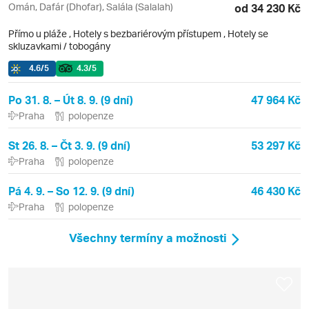
Omán, Dafár (Dhofar), Salála (Salalah)
od 34 230 Kč
Přímo u pláže
,
Hotely s bezbariérovým přístupem
, Hotely se
skluzavkami / tobogány
4.6
/5
4.3
/5
Po 31. 8. – Út 8. 9. (9 dní)
47 964 Kč
Praha
polopenze
St 26. 8. – Čt 3. 9. (9 dní)
53 297 Kč
Praha
polopenze
Pá 4. 9. – So 12. 9. (9 dní)
46 430 Kč
Praha
polopenze
Všechny termíny a možnosti