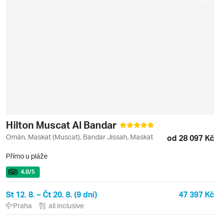
Hilton Muscat Al Bandar
Omán, Maskat (Muscat), Bandar Jissah, Maskat
od 28 097 Kč
Přímo u pláže
4.8
/5
St 12. 8. – Čt 20. 8. (9 dní)
47 397 Kč
Praha
all inclusive