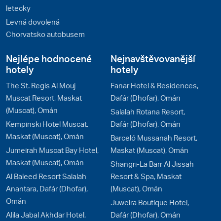
letecky
Levná dovolená
Chorvatsko autobusem
Nejlépe hodnocené
Nejnavštěvovanější
hotely
hotely
The St. Regis Al Mouj
Fanar Hotel & Residences,
Muscat Resort, Maskat
Dafár (Dhofar), Omán
(Muscat), Omán
Salalah Rotana Resort,
Kempinski Hotel Muscat,
Dafár (Dhofar), Omán
Maskat (Muscat), Omán
Barceló Mussanah Resort,
Jumeirah Muscat Bay Hotel,
Maskat (Muscat), Omán
Maskat (Muscat), Omán
Shangri-La Barr Al Jissah
Al Baleed Resort Salalah
Resort & Spa, Maskat
Anantara, Dafár (Dhofar),
(Muscat), Omán
Omán
Juweira Boutique Hotel,
Alila Jabal Akhdar Hotel,
Dafár (Dhofar), Omán