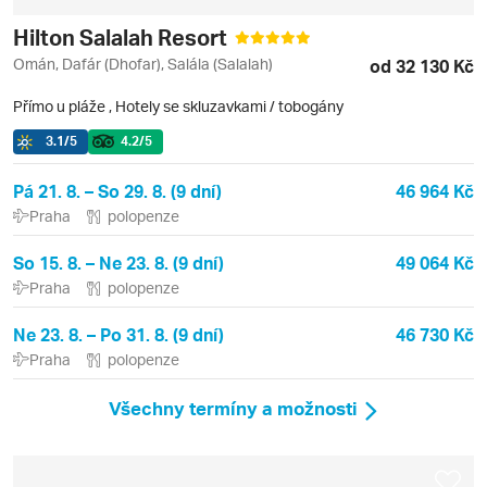
Hilton Salalah Resort
Omán, Dafár (Dhofar), Salála (Salalah)
od 32 130 Kč
Přímo u pláže
,
Hotely se skluzavkami / tobogány
3.1
/5
4.2
/5
Pá 21. 8. – So 29. 8. (9 dní)
46 964 Kč
Praha
polopenze
So 15. 8. – Ne 23. 8. (9 dní)
49 064 Kč
Praha
polopenze
Ne 23. 8. – Po 31. 8. (9 dní)
46 730 Kč
Praha
polopenze
Všechny termíny a možnosti