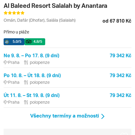
Al Baleed Resort Salalah by Anantara
Omán, Dafár (Dhofar), Salála (Salalah)
od 67 810 Kč
Přímo u pláže
5.0
/5
4.8
/5
Ne 9. 8. – Po 17. 8. (9 dní)
79 342 Kč
Praha
polopenze
Po 10. 8. – Út 18. 8. (9 dní)
79 342 Kč
Praha
polopenze
Út 11. 8. – St 19. 8. (9 dní)
79 342 Kč
Praha
polopenze
Všechny termíny a možnosti