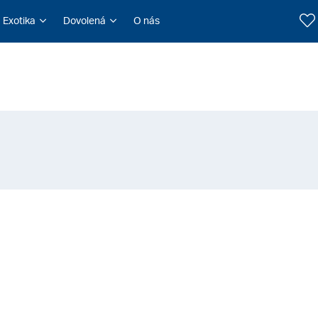
Exotika
Dovolená
O nás