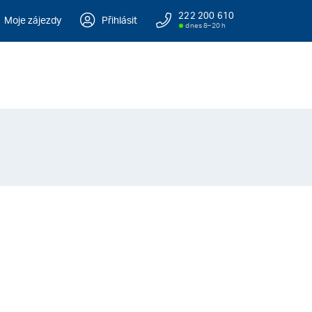
222 200 610
Moje zájezdy
Přihlásit
dnes 8–20 h