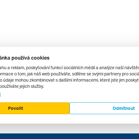
ánka používá cookies
ahu a reklam, poskytování funkcí sociálních médií a analýze naší návšt
rmace o tom, jak náš web používáte, sdílíme se svými partnery pro sociál
to údaje mohou zkombinovat s dalšími informacemi, které jste jim poskytli
používáte jejich služby.
í
Povolit
Odmítnout