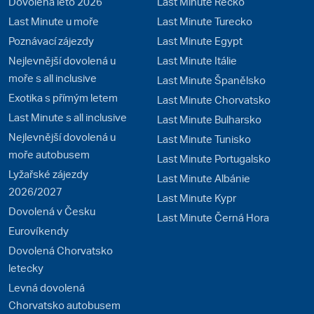
Dovolená léto 2026
Last Minute Řecko
Last Minute u moře
Last Minute Turecko
Poznávací zájezdy
Last Minute Egypt
Nejlevnější dovolená u
Last Minute Itálie
moře s all inclusive
Last Minute Španělsko
Exotika s přímým letem
Last Minute Chorvatsko
Last Minute s all inclusive
Last Minute Bulharsko
Nejlevnější dovolená u
Last Minute Tunisko
moře autobusem
Last Minute Portugalsko
Lyžařské zájezdy
Last Minute Albánie
2026/2027
Last Minute Kypr
Dovolená v Česku
Last Minute Černá Hora
Eurovíkendy
Dovolená Chorvatsko
letecky
Levná dovolená
Chorvatsko autobusem