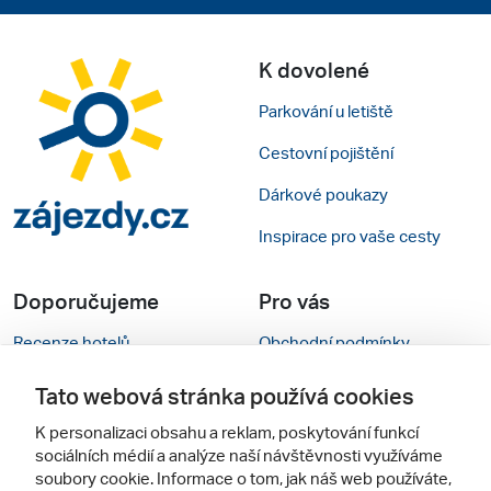
K dovolené
Parkování u letiště
Cestovní pojištění
Dárkové poukazy
Inspirace pro vaše cesty
Doporučujeme
Pro vás
Recenze hotelů
Obchodní podmínky
Rady na cestu
Kontakty
Tato webová stránka používá cookies
Cestovní kanceláře
Nastavení cookies
K personalizaci obsahu a reklam, poskytování funkcí
sociálních médií a analýze naší návštěvnosti využíváme
Zájazdy.sk
Mobilní verze webu
soubory cookie. Informace o tom, jak náš web používáte,