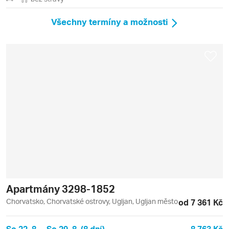
Všechny termíny a možnosti
Apartmány 3298-1852
Chorvatsko, Chorvatské ostrovy, Ugljan, Ugljan město
od 7 361 Kč
So 22. 8. – So 29. 8. (8 dní)
8 763 Kč