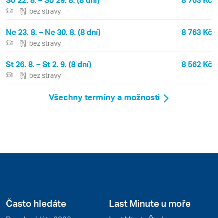
bez stravy
Ne 23. 8. – Ne 30. 8. (8 dní)
8 763 Kč
bez stravy
St 26. 8. – St 2. 9. (8 dní)
8 562 Kč
bez stravy
Všechny termíny a možnosti
Často hledáte
Last Minute u moře