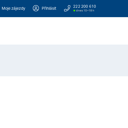
222 200 610
Moje zájezdy
Přihlásit
dnes 10–18 h