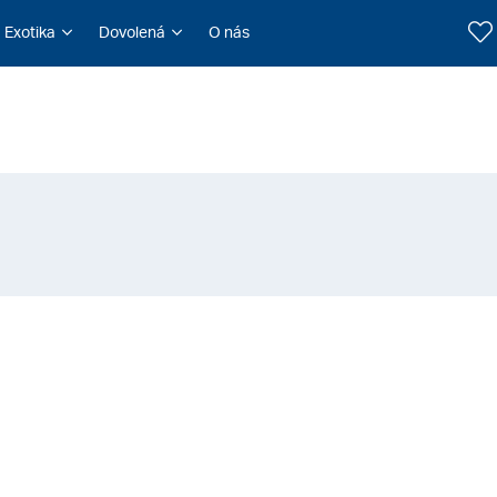
Exotika
Dovolená
O nás