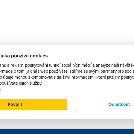
ánka používá cookies
ahu a reklam, poskytování funkcí sociálních médií a analýze naší návšt
rmace o tom, jak náš web používáte, sdílíme se svými partnery pro sociál
to údaje mohou zkombinovat s dalšími informacemi, které jste jim poskytli
používáte jejich služby.
í
Povolit
Odmítnout