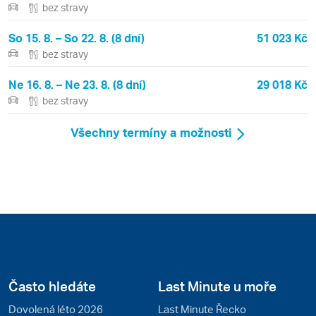
bez stravy
So 15. 8. – So 22. 8. (8 dní)
51 023 Kč
bez stravy
Ne 16. 8. – Ne 23. 8. (8 dní)
29 018 Kč
bez stravy
Všechny termíny a možnosti
Často hledáte
Last Minute u moře
Dovolená léto 2026
Last Minute Řecko