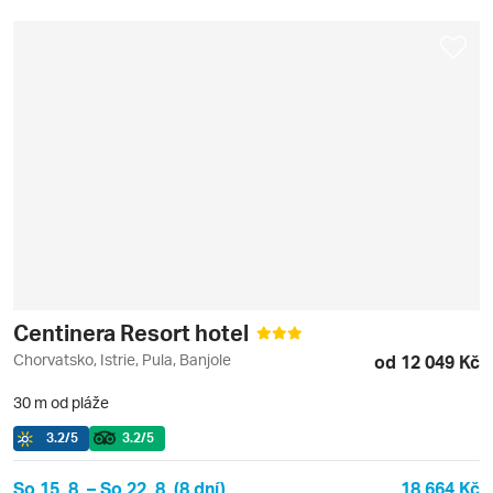
Centinera Resort hotel
Chorvatsko, Istrie, Pula, Banjole
od 12 049 Kč
30 m od pláže
3.2
/5
3.2
/5
So 15. 8. – So 22. 8. (8 dní)
18 664 Kč