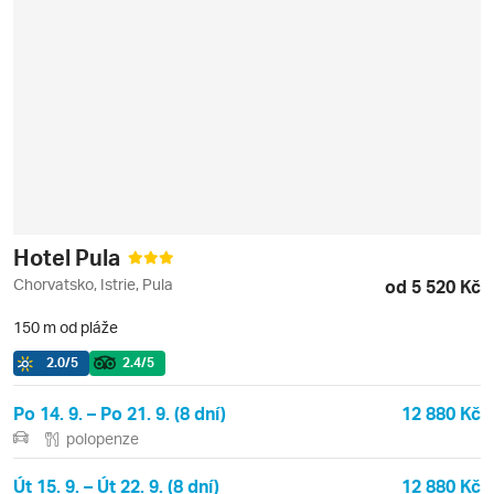
Hotel Pula
Chorvatsko, Istrie, Pula
od 5 520 Kč
150 m od pláže
2.0
/5
2.4
/5
Po 14. 9. – Po 21. 9. (8 dní)
12 880 Kč
polopenze
Út 15. 9. – Út 22. 9. (8 dní)
12 880 Kč