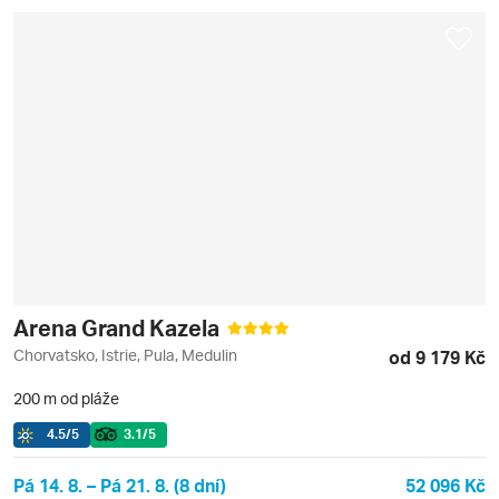
Arena Grand Kazela
Chorvatsko, Istrie, Pula, Medulin
od 9 179 Kč
200 m od pláže
4.5
/5
3.1
/5
Pá 14. 8. – Pá 21. 8. (8 dní)
52 096 Kč