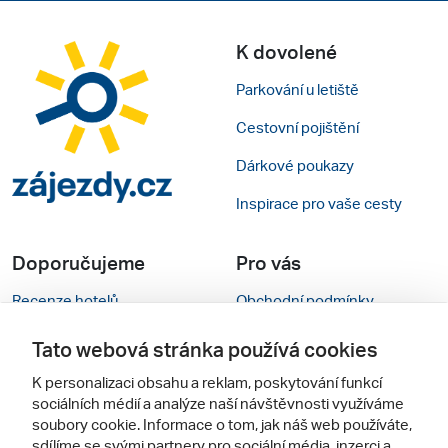
K dovolené
Parkování u letiště
Cestovní pojištění
Dárkové poukazy
Inspirace pro vaše cesty
Doporučujeme
Pro vás
Recenze hotelů
Obchodní podmínky
Rady na cestu
Kontakty
Tato webová stránka používá cookies
Cestovní kanceláře
Nastavení cookies
K personalizaci obsahu a reklam, poskytování funkcí
sociálních médií a analýze naší návštěvnosti využíváme
Zájazdy.sk
Mobilní verze webu
soubory cookie. Informace o tom, jak náš web používáte,
sdílíme se svými partnery pro sociální média, inzerci a