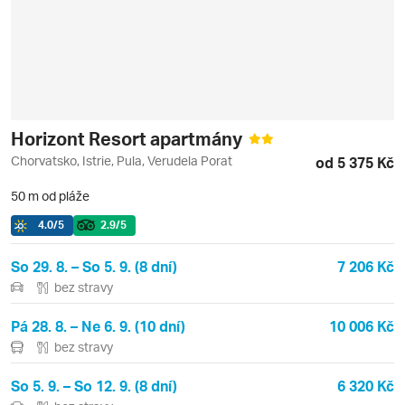
Horizont Resort apartmány
Chorvatsko, Istrie, Pula, Verudela Porat
od 5 375 Kč
50 m od pláže
4.0
/5
2.9
/5
So 29. 8. – So 5. 9. (8 dní)
7 206 Kč
bez stravy
Pá 28. 8. – Ne 6. 9. (10 dní)
10 006 Kč
bez stravy
So 5. 9. – So 12. 9. (8 dní)
6 320 Kč