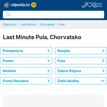
25
Zájezdy.cz
Last Minute
Chorvatsko
Pula
Last Minute
Pula, Chorvatsko
Premantura
Banjole
Pomer
Pula
Medulin
Zlatne Stijene
Punta Verudela
Další lokality