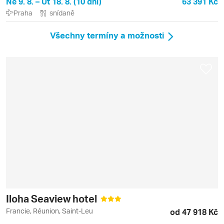
Ne 9. 8. – Út 18. 8. (10 dní)
63 391 Kč
Praha
snídaně
Všechny termíny a možnosti
Iloha Seaview hotel
Francie, Réunion, Saint-Leu
od 47 918 Kč