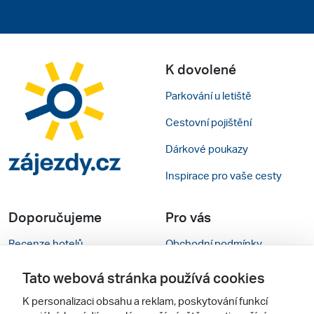
K dovolené
Parkování u letiště
Cestovní pojištění
Dárkové poukazy
Inspirace pro vaše cesty
Doporučujeme
Pro vás
Recenze hotelů
Obchodní podmínky
Rady na cestu
Kontakty
Tato webová stránka používá cookies
Cestovní kanceláře
Nastavení cookies
K personalizaci obsahu a reklam, poskytování funkcí