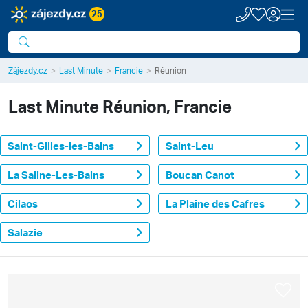
25
Zájezdy.cz
Last Minute
Francie
Réunion
Last Minute
Réunion, Francie
Saint-Gilles-les-Bains
Saint-Leu
La Saline-Les-Bains
Boucan Canot
Cilaos
La Plaine des Cafres
Salazie