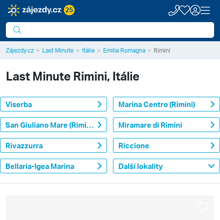
25
Zájezdy.cz
Last Minute
Itálie
Emilia Romagna
Rimini
Last Minute
Rimini, Itálie
Viserba
Marina Centro (Rimini)
San Giuliano Mare (Rimini)
Miramare di Rimini
Rivazzurra
Riccione
Bellaria-Igea Marina
Další lokality