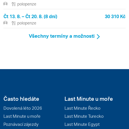
polopenze
Čt 13. 8. – Čt 20. 8. (8 dní)
30 310 Kč
polopenze
Všechny termíny a možnosti
Často hledáte
Last Minute u moře
Dovolená léto 2026
Last Minute Řecko
Last Minute u moře
Last Minute Turecko
Poznávací zájezdy
Last Minute Egypt