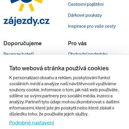
Cestovní pojištění
Dárkové poukazy
Inspirace pro vaše cesty
Doporučujeme
Pro vás
Recenze hotelů
Obchodní podmínky
Rady na cestu
Kontakty
Tato webová stránka používá cookies
Cestovní kanceláře
Nastavení cookies
K personalizaci obsahu a reklam, poskytování funkcí
sociálních médií a analýze naší návštěvnosti využíváme
Zájazdy.sk
Mobilní verze webu
soubory cookie. Informace o tom, jak náš web používáte,
sdílíme se svými partnery pro sociální média, inzerci a
analýzy. Partneři tyto údaje mohou zkombinovat s dalšími
Sledujte nás
informacemi, které jste jim poskytli nebo které získali v
důsledku toho, že používáte jejich služby.
Podrobné nastavení