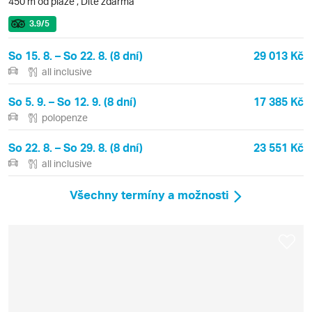
450 m od pláže
,
Dítě zdarma
3.9
/5
So 15. 8. – So 22. 8. (8 dní)
29 013 Kč
all inclusive
So 5. 9. – So 12. 9. (8 dní)
17 385 Kč
polopenze
So 22. 8. – So 29. 8. (8 dní)
23 551 Kč
all inclusive
Všechny termíny a možnosti