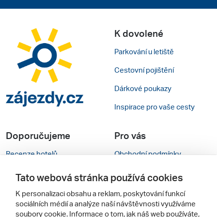
K dovolené
Parkování u letiště
Cestovní pojištění
Dárkové poukazy
Inspirace pro vaše cesty
Doporučujeme
Pro vás
Recenze hotelů
Obchodní podmínky
Rady na cestu
Kontakty
Tato webová stránka používá cookies
Cestovní kanceláře
Nastavení cookies
K personalizaci obsahu a reklam, poskytování funkcí
sociálních médií a analýze naší návštěvnosti využíváme
Zájazdy.sk
Mobilní verze webu
soubory cookie. Informace o tom, jak náš web používáte,