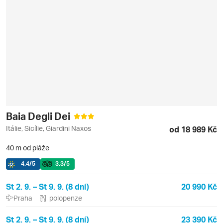
Baia Degli Dei
Itálie, Sicílie, Giardini Naxos
od 18 989 Kč
40 m od pláže
4.4
/5
3.3
/5
St 2. 9. – St 9. 9. (8 dní)
20 990 Kč
Praha
polopenze
St 2. 9. – St 9. 9. (8 dní)
23 390 Kč