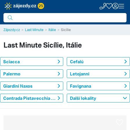
25
Zájezdy.cz
Last Minute
Itálie
Sicílie
Last Minute
Sicílie, Itálie
Sciacca
Cefalú
Palermo
Letojanni
Giardini Naxos
Favignana
Contrada Pistavecchia (Campofelice di Roccella)
Další lokality