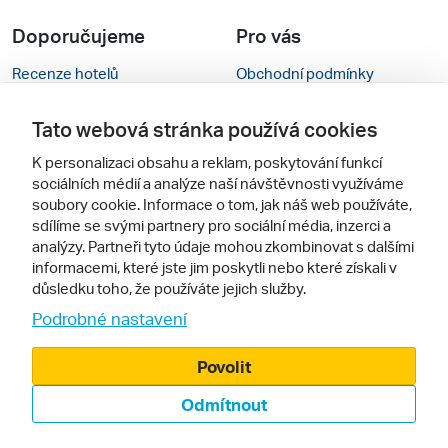
Doporučujeme
Pro vás
Recenze hotelů
Obchodní podmínky
Rady na cestu
Kontakty
Tato webová stránka používá cookies
Cestovní kanceláře
Nastavení cookies
K personalizaci obsahu a reklam, poskytování funkcí
sociálních médií a analýze naší návštěvnosti využíváme
Zájazdy.sk
Mobilní verze webu
soubory cookie. Informace o tom, jak náš web používáte,
sdílíme se svými partnery pro sociální média, inzerci a
Sledujte nás
analýzy. Partneři tyto údaje mohou zkombinovat s dalšími
informacemi, které jste jim poskytli nebo které získali v
důsledku toho, že používáte jejich služby.
Podrobné nastavení
Povolit
Odmítnout
© 2000 - 2026, Zájezdy.cz