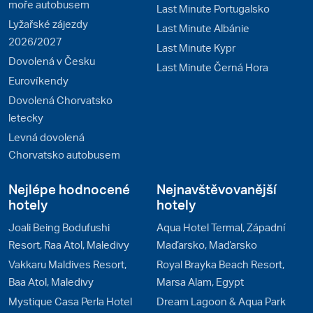
moře autobusem
Last Minute Portugalsko
Lyžařské zájezdy
Last Minute Albánie
2026/2027
Last Minute Kypr
Dovolená v Česku
Last Minute Černá Hora
Eurovíkendy
Dovolená Chorvatsko
letecky
Levná dovolená
Chorvatsko autobusem
Nejlépe hodnocené
Nejnavštěvovanější
hotely
hotely
Joali Being Bodufushi
Aqua Hotel Termal, Západní
Resort, Raa Atol, Maledivy
Maďarsko, Maďarsko
Vakkaru Maldives Resort,
Royal Brayka Beach Resort,
Baa Atol, Maledivy
Marsa Alam, Egypt
Mystique Casa Perla Hotel
Dream Lagoon & Aqua Park