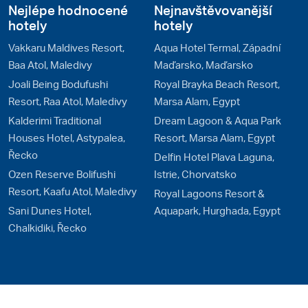
Nejlépe hodnocené
Nejnavštěvovanější
hotely
hotely
Vakkaru Maldives Resort,
Aqua Hotel Termal, Západní
Baa Atol, Maledivy
Maďarsko, Maďarsko
Joali Being Bodufushi
Royal Brayka Beach Resort,
Resort, Raa Atol, Maledivy
Marsa Alam, Egypt
Kalderimi Traditional
Dream Lagoon & Aqua Park
Houses Hotel, Astypalea,
Resort, Marsa Alam, Egypt
Řecko
Delfin Hotel Plava Laguna,
Ozen Reserve Bolifushi
Istrie, Chorvatsko
Resort, Kaafu Atol, Maledivy
Royal Lagoons Resort &
Sani Dunes Hotel,
Aquapark, Hurghada, Egypt
Chalkidiki, Řecko