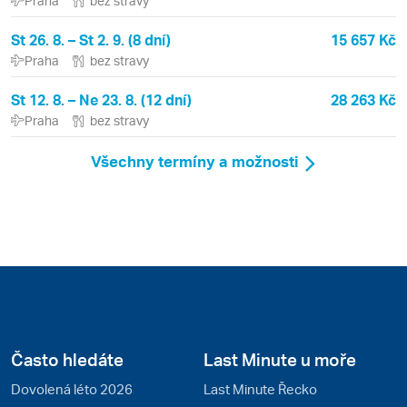
Praha
bez stravy
St 26. 8. – St 2. 9. (8 dní)
15 657 Kč
Praha
bez stravy
St 12. 8. – Ne 23. 8. (12 dní)
28 263 Kč
Praha
bez stravy
Všechny termíny a možnosti
Často hledáte
Last Minute u moře
Dovolená léto 2026
Last Minute Řecko