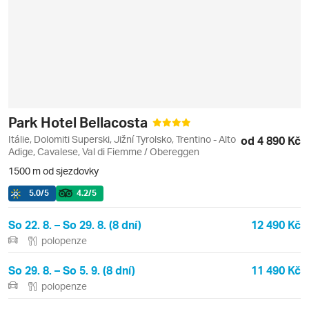
Park Hotel Bellacosta
Itálie, Dolomiti Superski, Jižní Tyrolsko, Trentino - Alto
od 4 890 Kč
Adige, Cavalese, Val di Fiemme / Obereggen
1500 m od sjezdovky
5.0
/5
4.2
/5
So 22. 8. – So 29. 8. (8 dní)
12 490 Kč
polopenze
So 29. 8. – So 5. 9. (8 dní)
11 490 Kč
polopenze