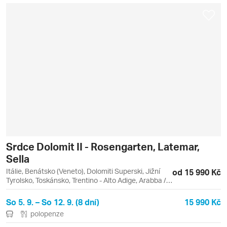
Srdce Dolomit II - Rosengarten, Latemar,
Sella
Itálie, Benátsko (Veneto), Dolomiti Superski, Jižní
od 15 990 Kč
Tyrolsko, Toskánsko, Trentino - Alto Adige, Arabba /
Marmolada, Cavalese, Cermis, Malga Ciapela,
Passo Rolle, Pisa, San Martino di Castrozza, San
So 5. 9. – So 12. 9. (8 dní)
15 990 Kč
Martino di Castrozza / Passo Rolle, Sella Ronda, Val
polopenze
di Fiemme / Obereggen