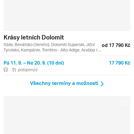
Krásy letních Dolomit
Itálie, Benátsko (Veneto), Dolomiti Superski, Jižní
od 17 790 Kč
Tyrolsko, Kampánie, Trentino - Alto Adige, Arabba /
Marmolada, Campitello di Fassa, Cavalese, Cortina
d'Ampezzo, Lago, Misurina, Passo Falzarego, Passo
Pá 11. 9. – Ne 20. 9. (10 dní)
17 790 Kč
Sella, Sella Ronda, Val di Fassa e Carezza, Val di
polopenze
Fiemme / Obereggen
Všechny termíny a možnosti