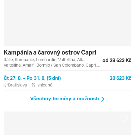
Kampánia a čarovný ostrov Capri
Itálie, Kampánie, Lombardie, Valtellina, Alta
od 28 623 Kč
Valtellina, Amalfi, Bormio / San Colombano, Capri,
Neapol, Neapolský záliv, Pompeje, Positano, San
Carlo, Vezuv
Čt 27. 8. – Po 31. 8. (5 dní)
28 623 Kč
Bratislava
snídaně
Všechny termíny a možnosti