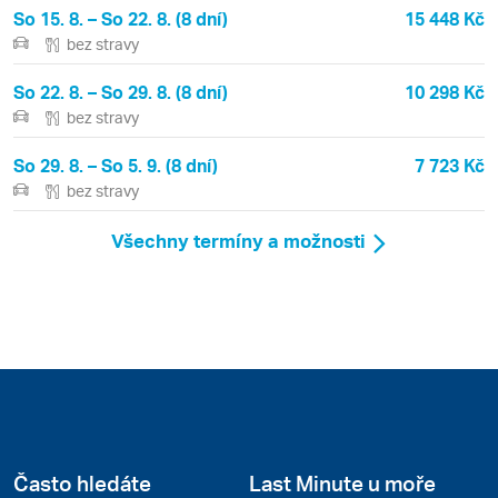
So 15. 8. – So 22. 8. (8 dní)
15 448 Kč
bez stravy
So 22. 8. – So 29. 8. (8 dní)
10 298 Kč
bez stravy
So 29. 8. – So 5. 9. (8 dní)
7 723 Kč
bez stravy
Všechny termíny a možnosti
Často hledáte
Last Minute u moře