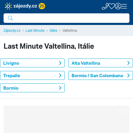
25
Zájezdy.cz
Last Minute
Itálie
Valtellina
Last Minute
Valtellina, Itálie
Livigno
Alta Valtellina
Trepalle
Bormio / San Colombano
Bormio