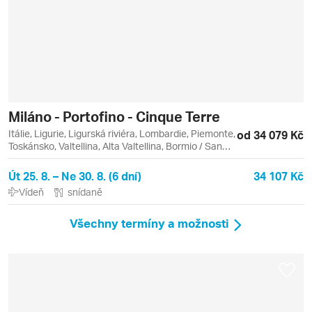
Miláno - Portofino - Cinque Terre
Itálie, Ligurie, Ligurská riviéra, Lombardie, Piemonte,
od 34 079 Kč
Toskánsko, Valtellina, Alta Valtellina, Bormio / San
Colombano, Camogli, Cinque Terre, La Spezia,
Manarola, Milán, Montecatini Terme, Portofino, San
Út 25. 8. – Ne 30. 8. (6 dní)
34 107 Kč
Carlo, San Fruttuoso, Turín, Vernazza
Vídeň
snídaně
Všechny termíny a možnosti