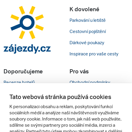
K dovolené
Parkování u letiště
Cestovní pojištění
Dárkové poukazy
Inspirace pro vaše cesty
Doporučujeme
Pro vás
Recenze hotelů
Obchodní podmínky
Rady na cestu
Kontakty
Tato webová stránka používá cookies
Cestovní kanceláře
Nastavení cookies
K personalizaci obsahu a reklam, poskytování funkcí
sociálních médií a analýze naší návštěvnosti využíváme
Zájazdy.sk
Verze webu pro PC
soubory cookie. Informace o tom, jak náš web používáte,
sdílíme se svými partnery pro sociální média, inzerci a
analýzy. Partneři tyto údaje mohou zkombinovat s dalšími