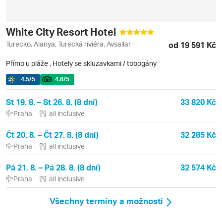
White City Resort Hotel
Turecko, Alanya, Turecká riviéra, Avsallar
od 19 591 Kč
Přímo u pláže
,
Hotely se skluzavkami / tobogány
4.5
/5
4.6
/5
St 19. 8. – St 26. 8. (8 dní)
33 820 Kč
Praha
all inclusive
Čt 20. 8. – Čt 27. 8. (8 dní)
32 285 Kč
Praha
all inclusive
Pá 21. 8. – Pá 28. 8. (8 dní)
32 574 Kč
Praha
all inclusive
Všechny termíny a možnosti