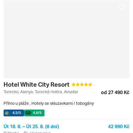
Hotel White City Resort
Turecko, Alanya, Turecká riviéra, Avsallar
od 27 490 Kč
Přímo u pláže
,
Hotely se skluzavkami / tobogány
4.5
/5
4.6
/5
Út 18. 8. – Út 25. 8. (8 dní)
42 990 Kč