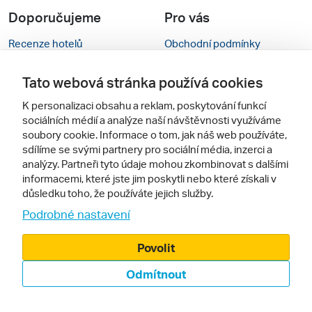
Doporučujeme
Pro vás
Recenze hotelů
Obchodní podmínky
Rady na cestu
Kontakty
Tato webová stránka používá cookies
Cestovní kanceláře
Nastavení cookies
K personalizaci obsahu a reklam, poskytování funkcí
sociálních médií a analýze naší návštěvnosti využíváme
Zájazdy.sk
Mobilní verze webu
soubory cookie. Informace o tom, jak náš web používáte,
sdílíme se svými partnery pro sociální média, inzerci a
Sledujte nás
analýzy. Partneři tyto údaje mohou zkombinovat s dalšími
informacemi, které jste jim poskytli nebo které získali v
důsledku toho, že používáte jejich služby.
Podrobné nastavení
Povolit
Odmítnout
© 2000 - 2026, Zájezdy.cz