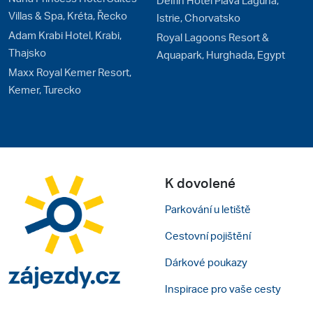
Villas & Spa, Kréta, Řecko
Istrie, Chorvatsko
Adam Krabi Hotel, Krabi,
Royal Lagoons Resort &
Thajsko
Aquapark, Hurghada, Egypt
Maxx Royal Kemer Resort,
Kemer, Turecko
K dovolené
Parkování u letiště
Cestovní pojištění
Dárkové poukazy
Inspirace pro vaše cesty