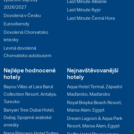
Last Minute Albánie
2026/2027
Last Minute Kypr
Dovolená v Česku
Last Minute Černá Hora
Eurovíkendy
Dovolená Chorvatsko
letecky
Levná dovolená
Chorvatsko autobusem
Nejlépe hodnocené
Nejnavštěvovanější
hotely
hotely
Bayou Villas at Lara Barut
Aqua Hotel Termal, Západní
Collection Resort, Antalya,
Maďarsko, Maďarsko
Turecko
Royal Brayka Beach Resort,
Banyan Tree Dubai Hotel,
Marsa Alam, Egypt
Dubaj, Spojené arabské
Dream Lagoon & Aqua Park
emiráty
Resort, Marsa Alam, Egypt
Nana Princess Hotel Suites
Delfin Hotel Plava Laguna,