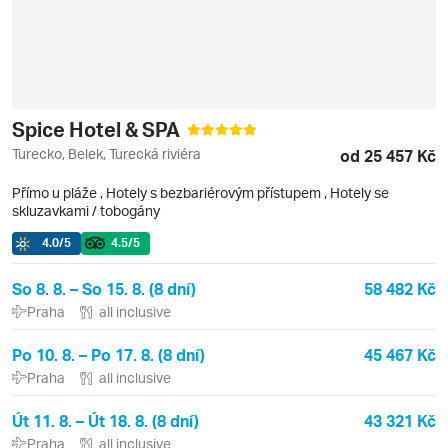
Spice Hotel & SPA
Turecko, Belek, Turecká riviéra
od 25 457 Kč
Přímo u pláže
,
Hotely s bezbariérovým přístupem
, Hotely se
skluzavkami / tobogány
4.0
/5
4.5
/5
So 8. 8. – So 15. 8. (8 dní)
58 482 Kč
Praha
all inclusive
Po 10. 8. – Po 17. 8. (8 dní)
45 467 Kč
Praha
all inclusive
Út 11. 8. – Út 18. 8. (8 dní)
43 321 Kč
Praha
all inclusive