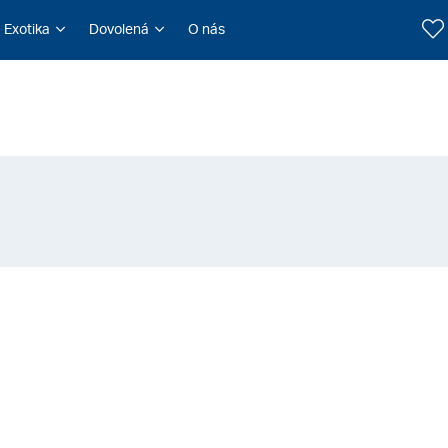
Exotika
Dovolená
O nás