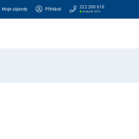
222 200 610
Moje zájezdy
Přihlásit
dnes 8–20 h