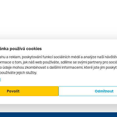
ánka používá cookies
ahu a reklam, poskytování funkcí sociálních médií a analýze naší návšt
rmace o tom, jak náš web používáte, sdílíme se svými partnery pro sociál
to údaje mohou zkombinovat s dalšími informacemi, které jste jim poskytli
používáte jejich služby.
í
Povolit
Odmítnout