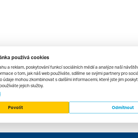
ánka používá cookies
ahu a reklam, poskytování funkcí sociálních médií a analýze naší návšt
rmace o tom, jak náš web používáte, sdílíme se svými partnery pro sociál
to údaje mohou zkombinovat s dalšími informacemi, které jste jim poskytli
používáte jejich služby.
í
Povolit
Odmítnout