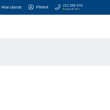
222 200 610
Moje zájezdy
Přihlásit
dnes 8–20 h