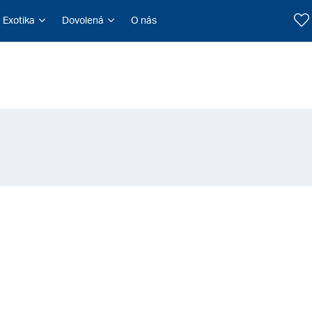
Exotika
Dovolená
O nás