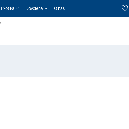
Exotika
Dovolená
O nás
y