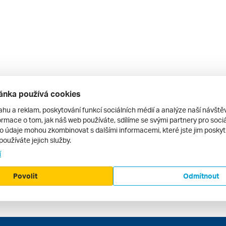
ánka používá cookies
ahu a reklam, poskytování funkcí sociálních médií a analýze naší návšt
rmace o tom, jak náš web používáte, sdílíme se svými partnery pro sociál
to údaje mohou zkombinovat s dalšími informacemi, které jste jim poskytli
používáte jejich služby.
í
Povolit
Odmítnout