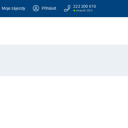
222 200 610
Moje zájezdy
Přihlásit
dnes 8–20 h