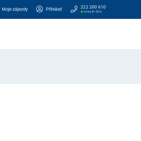
222 200 610
Moje zájezdy
Přihlásit
dnes 8–20 h