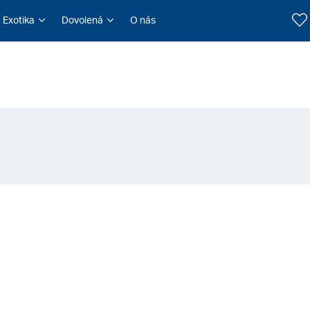
Exotika
Dovolená
O nás