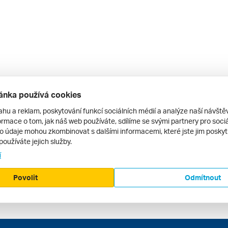
ánka používá cookies
ahu a reklam, poskytování funkcí sociálních médií a analýze naší návšt
rmace o tom, jak náš web používáte, sdílíme se svými partnery pro sociál
to údaje mohou zkombinovat s dalšími informacemi, které jste jim poskytli
používáte jejich služby.
í
Povolit
Odmítnout