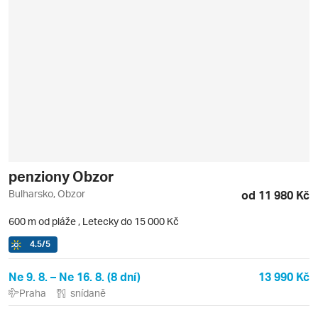
penziony Obzor
Bulharsko, Obzor
od 11 980 Kč
600 m od pláže
,
Letecky do 15 000 Kč
4.5
/5
Ne 9. 8. – Ne 16. 8. (8 dní)
13 990 Kč
Praha
snídaně