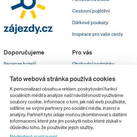
Cestovní pojištění
Dárkové poukazy
Inspirace pro vaše cesty
Doporučujeme
Pro vás
Recenze hotelů
Obchodní podmínky
Rady na cestu
Kontakty
Tato webová stránka používá cookies
Cestovní kanceláře
Nastavení cookies
K personalizaci obsahu a reklam, poskytování funkcí
sociálních médií a analýze naší návštěvnosti využíváme
Zájazdy.sk
Mobilní verze webu
soubory cookie. Informace o tom, jak náš web používáte,
sdílíme se svými partnery pro sociální média, inzerci a
analýzy. Partneři tyto údaje mohou zkombinovat s dalšími
Sledujte nás
informacemi, které jste jim poskytli nebo které získali v
důsledku toho, že používáte jejich služby.
Podrobné nastavení