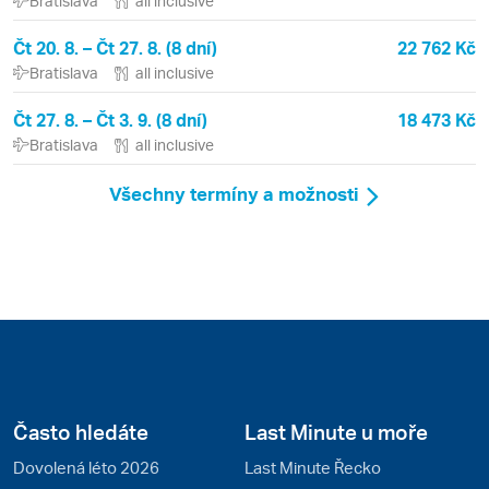
Bratislava
all inclusive
Čt 20. 8. – Čt 27. 8. (8 dní)
22 762 Kč
Bratislava
all inclusive
Čt 27. 8. – Čt 3. 9. (8 dní)
18 473 Kč
Bratislava
all inclusive
Všechny termíny a možnosti
Často hledáte
Last Minute u moře
Dovolená léto 2026
Last Minute Řecko