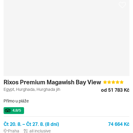
Rixos Premium Magawish Bay View
Egypt, Hurghada, Hurghada jih
od 51 783 Kč
Přímo u pláže
4.8
/5
Čt 20. 8. – Čt 27. 8. (8 dní)
74 664 Kč
Praha
all inclusive