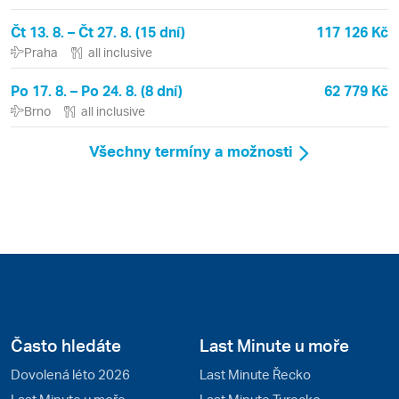
Čt 13. 8. – Čt 27. 8. (15 dní)
117 126 Kč
Praha
all inclusive
Po 17. 8. – Po 24. 8. (8 dní)
62 779 Kč
Brno
all inclusive
Všechny termíny a možnosti
Často hledáte
Last Minute u moře
Dovolená léto 2026
Last Minute Řecko
Last Minute u moře
Last Minute Turecko