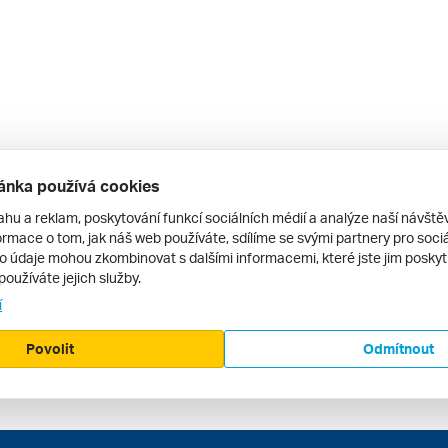
ánka používá cookies
ahu a reklam, poskytování funkcí sociálních médií a analýze naší návšt
rmace o tom, jak náš web používáte, sdílíme se svými partnery pro sociál
to údaje mohou zkombinovat s dalšími informacemi, které jste jim poskytli
používáte jejich služby.
í
Povolit
Odmítnout