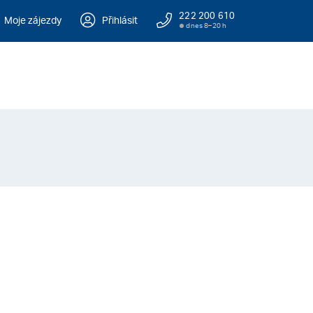
222 200 610
Moje zájezdy
Přihlásit
dnes 8–20 h