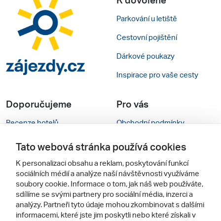
Parkování u letiště
Cestovní pojištění
Dárkové poukazy
Inspirace pro vaše cesty
Doporučujeme
Pro vás
Recenze hotelů
Obchodní podmínky
Rady na cestu
Kontakty
Tato webová stránka používá cookies
Cestovní kanceláře
Nastavení cookies
K personalizaci obsahu a reklam, poskytování funkcí
sociálních médií a analýze naší návštěvnosti využíváme
Zájazdy.sk
Mobilní verze webu
soubory cookie. Informace o tom, jak náš web používáte,
sdílíme se svými partnery pro sociální média, inzerci a
analýzy. Partneři tyto údaje mohou zkombinovat s dalšími
Sledujte nás
informacemi, které jste jim poskytli nebo které získali v