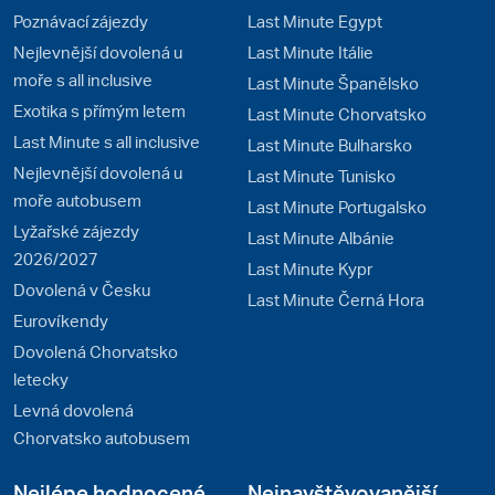
Poznávací zájezdy
Last Minute Egypt
Nejlevnější dovolená u
Last Minute Itálie
moře s all inclusive
Last Minute Španělsko
Exotika s přímým letem
Last Minute Chorvatsko
Last Minute s all inclusive
Last Minute Bulharsko
Nejlevnější dovolená u
Last Minute Tunisko
moře autobusem
Last Minute Portugalsko
Lyžařské zájezdy
Last Minute Albánie
2026/2027
Last Minute Kypr
Dovolená v Česku
Last Minute Černá Hora
Eurovíkendy
Dovolená Chorvatsko
letecky
Levná dovolená
Chorvatsko autobusem
Nejlépe hodnocené
Nejnavštěvovanější