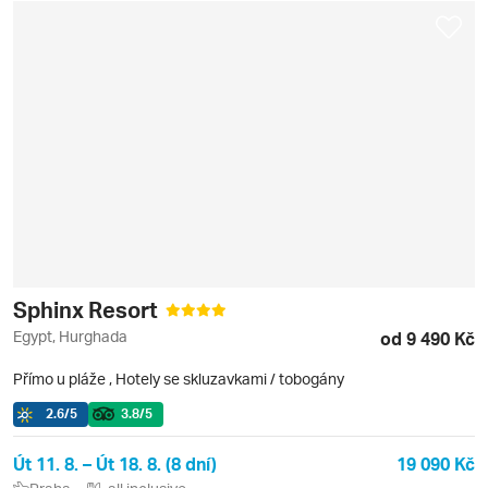
Sphinx Resort
Egypt, Hurghada
od 9 490 Kč
Přímo u pláže
,
Hotely se skluzavkami / tobogány
2.6
/5
3.8
/5
Út 11. 8. – Út 18. 8. (8 dní)
19 090 Kč