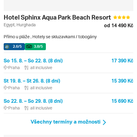
Hotel Sphinx Aqua Park Beach Resort
Egypt, Hurghada
od 14 490 Kč
Přímo u pláže
,
Hotely se skluzavkami / tobogány
2.6
/5
3.8
/5
So 15. 8. – So 22. 8. (8 dní)
17 390 Kč
Praha
all inclusive
St 19. 8. – St 26. 8. (8 dní)
15 390 Kč
Praha
all inclusive
So 22. 8. – So 29. 8. (8 dní)
15 690 Kč
Praha
all inclusive
Všechny termíny a možnosti