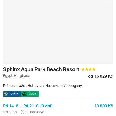
Sphinx Aqua Park Beach Resort
Egypt, Hurghada
od 15 029 Kč
Přímo u pláže
,
Hotely se skluzavkami / tobogány
2.6
/5
3.8
/5
Pá 14. 8. – Pá 21. 8. (8 dní)
19 803 Kč
Praha
all inclusive