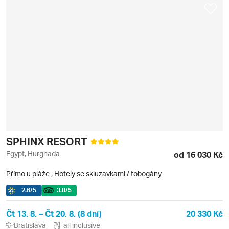
SPHINX RESORT
Egypt, Hurghada
od 16 030 Kč
Přímo u pláže
,
Hotely se skluzavkami / tobogány
2.6
/5
3.8
/5
Čt 13. 8. – Čt 20. 8. (8 dní)
20 330 Kč
Bratislava
all inclusive