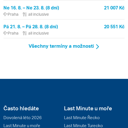
Ne 16. 8. – Ne 23. 8. (8 dní)
21 007 Kč
Praha
all inclusive
Pá 21. 8. – Pá 28. 8. (8 dní)
20 551 Kč
Praha
all inclusive
Všechny termíny a možnosti
Často hledáte
Last Minute u moře
Dovolená léto 2026
Last Minute Řecko
Last Minute u moře
Last Minute Turecko