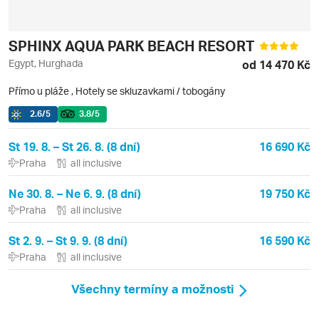
SPHINX AQUA PARK BEACH RESORT
Egypt, Hurghada
od 14 470 Kč
Přímo u pláže
,
Hotely se skluzavkami / tobogány
2.6
/5
3.8
/5
St 19. 8. – St 26. 8. (8 dní)
16 690 Kč
Praha
all inclusive
Ne 30. 8. – Ne 6. 9. (8 dní)
19 750 Kč
Praha
all inclusive
St 2. 9. – St 9. 9. (8 dní)
16 590 Kč
Praha
all inclusive
Všechny termíny a možnosti