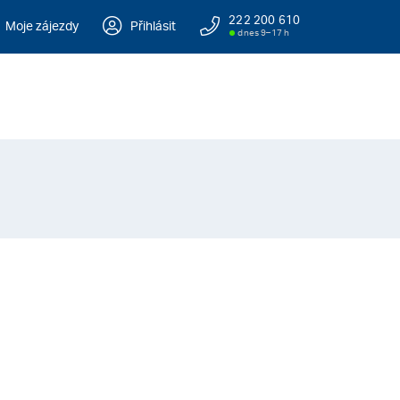
222 200 610
Moje zájezdy
Přihlásit
dnes 9–17 h