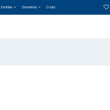
Exotika
Dovolená
O nás
y