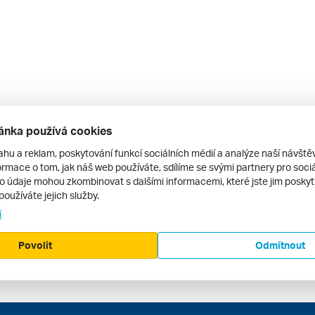
ánka používá cookies
ahu a reklam, poskytování funkcí sociálních médií a analýze naší návšt
rmace o tom, jak náš web používáte, sdílíme se svými partnery pro sociál
to údaje mohou zkombinovat s dalšími informacemi, které jste jim poskytli
používáte jejich služby.
í
Povolit
Odmítnout