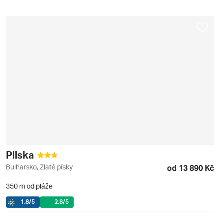
Pliska
Bulharsko, Zlaté písky
od 13 890 Kč
350 m od pláže
1.8
/5
2.8
/5