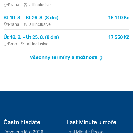
Praha
all inclusive
St 19. 8. – St 26. 8. (8 dní)
18 110 Kč
Praha
all inclusive
Út 18. 8. – Út 25. 8. (8 dní)
17 550 Kč
Brno
all inclusive
Všechny termíny a možnosti
Často hledáte
Last Minute u moře
Dovolená léto 2026
Last Minute Řecko