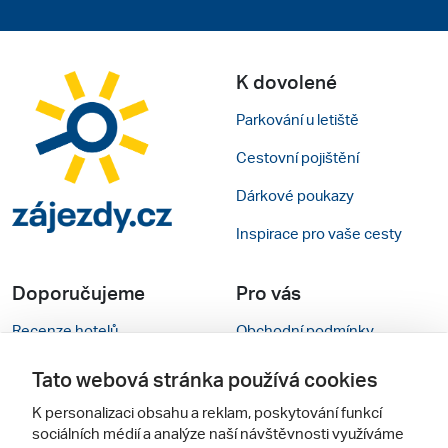
K dovolené
Parkování u letiště
Cestovní pojištění
Dárkové poukazy
Inspirace pro vaše cesty
Doporučujeme
Pro vás
Recenze hotelů
Obchodní podmínky
Rady na cestu
Kontakty
Tato webová stránka používá cookies
Cestovní kanceláře
Nastavení cookies
K personalizaci obsahu a reklam, poskytování funkcí
sociálních médií a analýze naší návštěvnosti využíváme
Zájazdy.sk
Verze webu pro PC