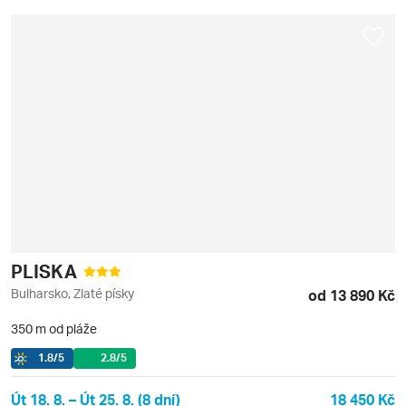
PLISKA
Bulharsko, Zlaté písky
od 13 890 Kč
350 m od pláže
1.8
/5
2.8
/5
Út 18. 8. – Út 25. 8. (8 dní)
18 450 Kč