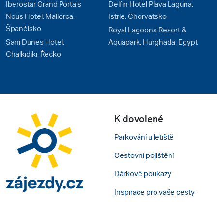
Iberostar Grand Portals
Delfin Hotel Plava Laguna,
Nous Hotel, Mallorca,
Istrie, Chorvatsko
Španělsko
Royal Lagoons Resort &
Sani Dunes Hotel,
Aquapark, Hurghada, Egypt
Chalkidiki, Řecko
K dovolené
Parkování u letiště
Cestovní pojištění
Dárkové poukazy
Inspirace pro vaše cesty