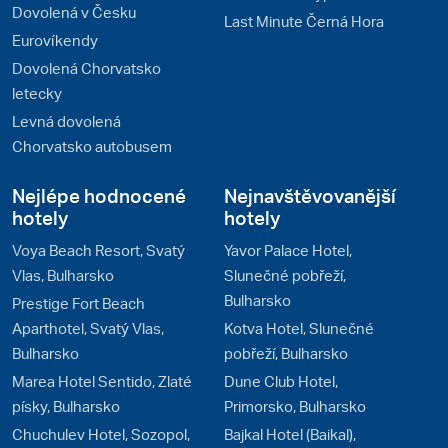
Dovolená v Česku
Last Minute Černá Hora
Eurovíkendy
Dovolená Chorvatsko
letecky
Levná dovolená
Chorvatsko autobusem
Nejlépe hodnocené
Nejnavštěvovanější
hotely
hotely
Voya Beach Resort, Svatý
Yavor Palace Hotel,
Vlas, Bulharsko
Slunečné pobřeží,
Bulharsko
Prestige Fort Beach
Aparthotel, Svatý Vlas,
Kotva Hotel, Slunečné
Bulharsko
pobřeží, Bulharsko
Marea Hotel Sentido, Zlaté
Dune Club Hotel,
písky, Bulharsko
Primorsko, Bulharsko
Chuchulev Hotel, Sozopol,
Bajkal Hotel (Baikal),