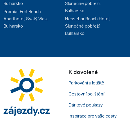
Bulharsko
Slunečné pobřeží,
Bulharsko
Premier Fort Beach
Aparthotel, Svatý Vlas,
Nessebar Beach Hotel,
Bulharsko
Slunečné pobřeží,
Bulharsko
K dovolené
Parkování u letiště
Cestovní pojištění
Dárkové poukazy
Inspirace pro vaše cesty