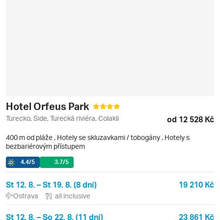
Hotel Orfeus Park
Turecko, Side, Turecká riviéra, Colakli
od 12 528 Kč
400 m od pláže
,
Hotely se skluzavkami / tobogány
, Hotely s
bezbariérovým přístupem
4.4
/5
3.7
/5
St 12. 8. – St 19. 8. (8 dní)
19 210 Kč
Ostrava
all inclusive
St 12. 8. – So 22. 8. (11 dní)
23 861 Kč