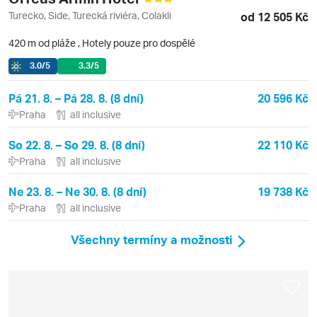
Turecko, Side, Turecká riviéra, Colakli
od 12 505 Kč
420 m od pláže
,
Hotely pouze pro dospělé
3.0
/5
3.3
/5
Pá 21. 8. – Pá 28. 8. (8 dní)
20 596 Kč
Praha
all inclusive
So 22. 8. – So 29. 8. (8 dní)
22 110 Kč
Praha
all inclusive
Ne 23. 8. – Ne 30. 8. (8 dní)
19 738 Kč
Praha
all inclusive
Všechny termíny a možnosti