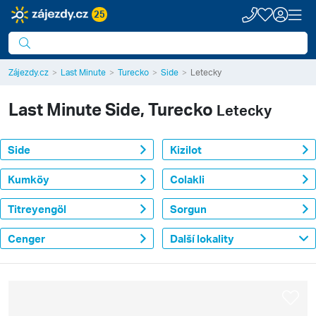
25
Zájezdy.cz
Last Minute
Turecko
Side
Letecky
Last Minute
Side, Turecko
Letecky
Side
Kizilot
Kumköy
Colakli
Titreyengöl
Sorgun
Cenger
Další lokality