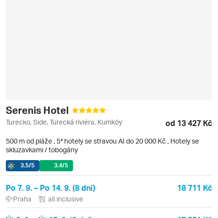
Serenis Hotel
Turecko, Side, Turecká riviéra, Kumköy
od 13 427 Kč
500 m od pláže
,
5* hotely se stravou AI do 20 000 Kč
, Hotely se
skluzavkami / tobogány
3.5
/5
3.4
/5
Po 7. 9. – Po 14. 9. (8 dní)
18 711 Kč
Praha
all inclusive