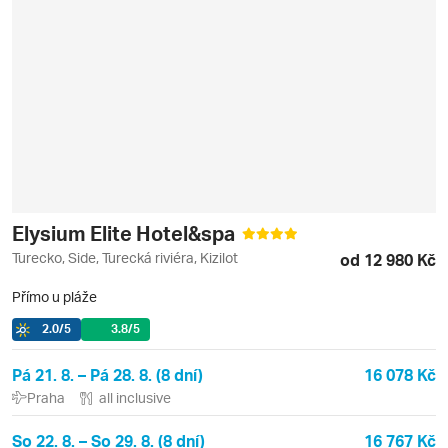
Elysium Elite Hotel&spa
Turecko, Side, Turecká riviéra, Kizilot
od 12 980 Kč
Přímo u pláže
2.0
/5
3.8
/5
Pá 21. 8. – Pá 28. 8. (8 dní)
16 078 Kč
Praha
all inclusive
So 22. 8. – So 29. 8. (8 dní)
16 767 Kč