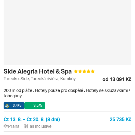
Side Alegria Hotel & Spa
Turecko, Side, Turecká riviéra, Kumköy
od 13 091 Kč
200 m od pláže
,
Hotely pouze pro dospělé
, Hotely se skluzavkami /
tobogány
3.4
/5
3.5
/5
Čt 13. 8. – Čt 20. 8. (8 dní)
25 735 Kč
Praha
all inclusive