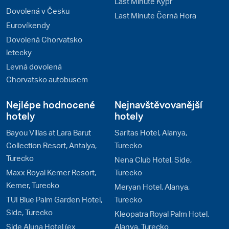
Last Minute Kypr
Dovolená v Česku
Last Minute Černá Hora
Eurovíkendy
Dovolená Chorvatsko
letecky
Levná dovolená
Chorvatsko autobusem
Nejlépe hodnocené
Nejnavštěvovanější
hotely
hotely
Bayou Villas at Lara Barut
Saritas Hotel, Alanya,
Collection Resort, Antalya,
Turecko
Turecko
Nena Club Hotel, Side,
Maxx Royal Kemer Resort,
Turecko
Kemer, Turecko
Meryan Hotel, Alanya,
TUI Blue Palm Garden Hotel,
Turecko
Side, Turecko
Kleopatra Royal Palm Hotel,
Side Aluna Hotel (ex
Alanya, Turecko