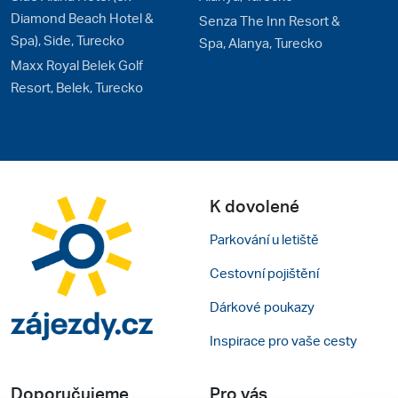
Diamond Beach Hotel &
Senza The Inn Resort &
Spa), Side, Turecko
Spa, Alanya, Turecko
Maxx Royal Belek Golf
Resort, Belek, Turecko
K dovolené
Parkování u letiště
Cestovní pojištění
Dárkové poukazy
Inspirace pro vaše cesty
Doporučujeme
Pro vás